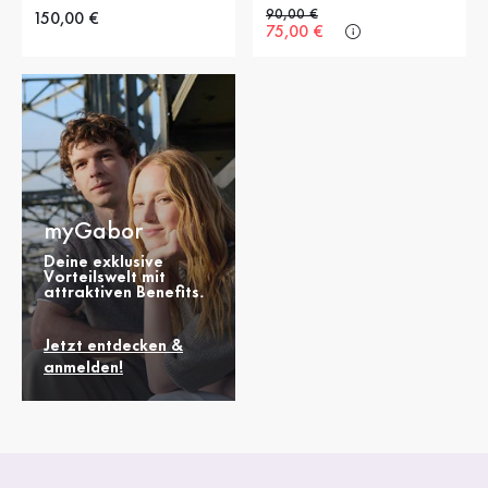
Alter Preis
90,00 €
Neuer Preis
150,00 €
Neuer Preis
75,00 €
myGabor
Deine exklusive
Vorteilswelt mit
attraktiven Benefits.
Jetzt entdecken &
anmelden!