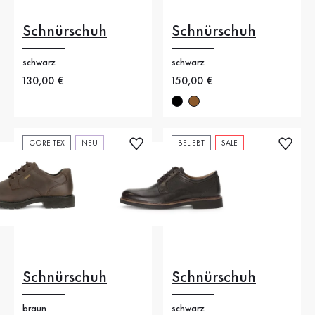
Schnürschuh
Schnürschuh
schwarz
schwarz
Neuer Preis
130,00 €
Neuer Preis
150,00 €
GORE TEX
NEU
BELIEBT
SALE
Schnürschuh
Schnürschuh
braun
schwarz