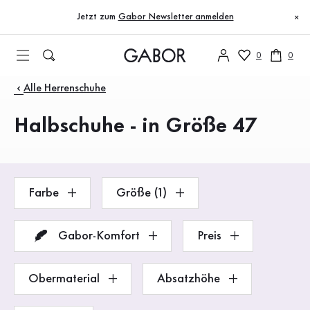
Inhaltsverzeichnis
Zum Hauptinhalt
Zum Inhaltsverzeichnis
Zur Hauptnavigation
Jetzt zum
Gabor Newsletter anmelden
×
0
0
Produkte
Alle Herrenschuhe
Halbschuhe - in Größe 47
Farbe
Größe (1)
Gabor-Komfort
Preis
Obermaterial
Absatzhöhe