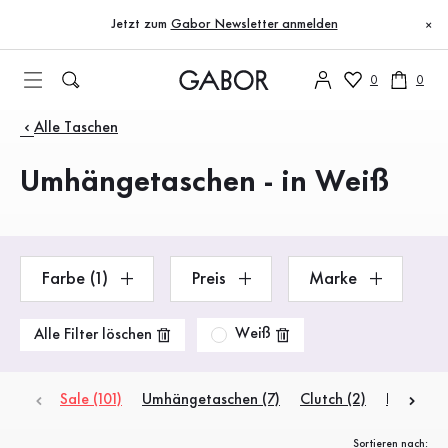
Inhaltsverzeichnis
Zum Hauptinhalt
Zum Inhaltsverzeichnis
Zur Hauptnavigation
Jetzt zum
Gabor Newsletter anmelden
×
0
0
Produkte
Alle Taschen
Umhängetaschen - in Weiß
Farbe (1)
Preis
Marke
Weiß
Alle Filter löschen
Sale (101)
Umhängetaschen (7)
Clutch (2)
Rucksäck
Sortieren nach: