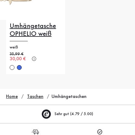
Umhängetasche
OPHELIO weiß
weiß
Alter Preis
35,99 €
Neuer Preis
30,00 €
Home
Taschen
Umhängetaschen
Sehr gut (4.79 / 5.00)