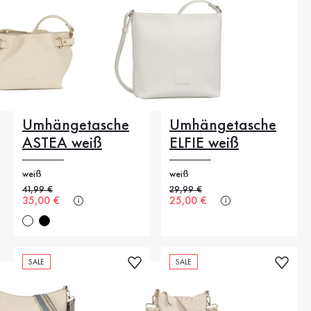
Umhängetasche
Umhängetasche
ASTEA weiß
ELFIE weiß
weiß
weiß
Alter Preis
41,99 €
Alter Preis
29,99 €
Neuer Preis
35,00 €
Neuer Preis
25,00 €
SALE
SALE