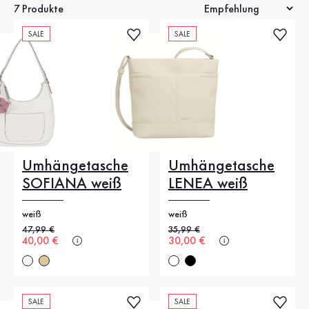
7 Produkte
SALE
SALE
Umhängetasche
Umhängetasche
SOFIANA weiß
LENEA weiß
weiß
weiß
Alter Preis
47,99 €
Alter Preis
35,99 €
Neuer Preis
40,00 €
Neuer Preis
30,00 €
SALE
SALE