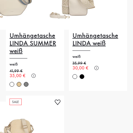
Umhängetasche
Umhängetasche
LINDA SUMMER
LINDA weiß
weiß
weiß
Alter Preis
35,99 €
weiß
Neuer Preis
30,00 €
Alter Preis
41,99 €
Neuer Preis
35,00 €
SALE