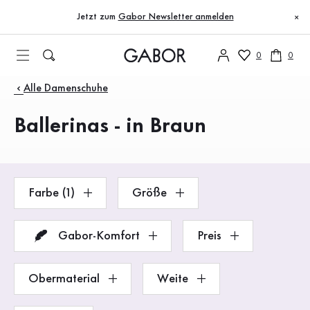
Inhaltsverzeichnis
Zum Hauptinhalt
Zum Inhaltsverzeichnis
Zur Hauptnavigation
Jetzt zum
Gabor Newsletter anmelden
×
0
0
Produkte
Alle Damenschuhe
Ballerinas - in Braun
Farbe (1)
Größe
Gabor-Komfort
Preis
Obermaterial
Weite