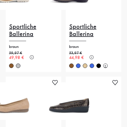
Sportliche
Sportliche
Ballerina
Ballerina
braun
braun
Alter Preis
59,97 €
Alter Preis
53,97 €
Neuer Preis
49,98 €
Neuer Preis
44,98 €