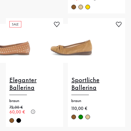
SALE
Eleganter
Sportliche
Ballerina
Ballerina
braun
braun
Alter Preis
72,00 €
Neuer Preis
110,00 €
Neuer Preis
60,00 €