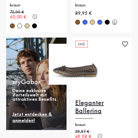
braun
braun
Alter Preis
72,00 €
Neuer Preis
89,95 €
Neuer Preis
60,00 €
SALE
myGabor
Deine exklusive
Vorteilswelt mit
attraktiven Benefits.
Eleganter
Ballerina
Jetzt entdecken &
anmelden!
braun
Alter Preis
59,97 €
Neuer Preis
49,98 €