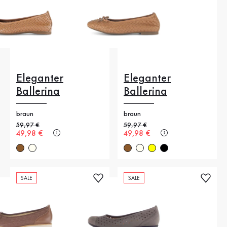
Eleganter
Eleganter
Ballerina
Ballerina
braun
braun
Alter Preis
59,97 €
Alter Preis
59,97 €
Neuer Preis
49,98 €
Neuer Preis
49,98 €
SALE
SALE