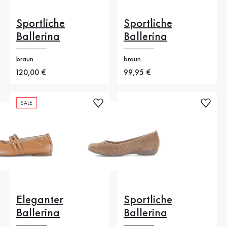
Sportliche
Sportliche
Ballerina
Ballerina
braun
braun
Neuer Preis
120,00 €
Neuer Preis
99,95 €
SALE
Eleganter
Sportliche
Ballerina
Ballerina