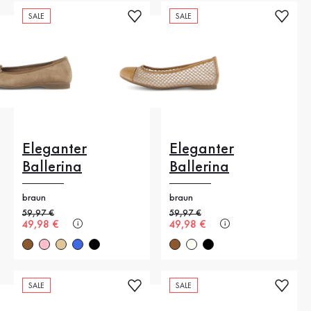
SALE
SALE
Eleganter
Eleganter
Ballerina
Ballerina
braun
braun
Alter Preis
59,97 €
Alter Preis
59,97 €
Neuer Preis
49,98 €
Neuer Preis
49,98 €
SALE
SALE