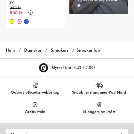
gul
nu
Gammalt pris
960 kr
Nytt pris
800 kr
Hem
Damskor
Sneakers
Sneaker low
Mycket bra (4.53 / 5.00)
Gabors officiella webbshop
Snabb leverans med PostNord
Gratis frakt
14 dagars returrätt