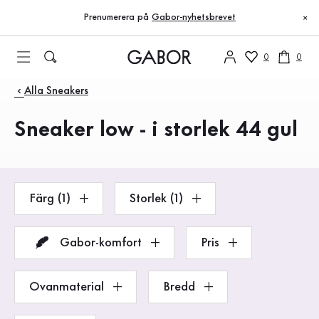
Innehållsförteckning
Till huvudinnehåll
Till innehållsförteckning
Till huvudnavigation
Prenumerera på
Gabor-nyhetsbrevet
×
0
0
Produkter
Alla Sneakers
Sneaker low - i storlek 44 gul
Färg (1)
Storlek (1)
Gabor-komfort
Pris
Ovanmaterial
Bredd