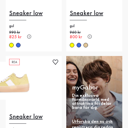
Sneaker low
Sneaker low
gul
gul
Gammalt pris
990 kr
Gammalt pris
960 kr
Nytt pris
825 kr
Nytt pris
800 kr
REA
myGabor
Din exklusiva
förmånsvärld med
attraktiva fördelar
bara för dig.
Sneaker low
Utforska den nu och
registrera dig redan