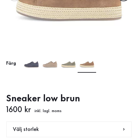
Färg
Sneaker low brun
Nytt pris
1600 kr
inkl. lagl. moms
Välj storlek