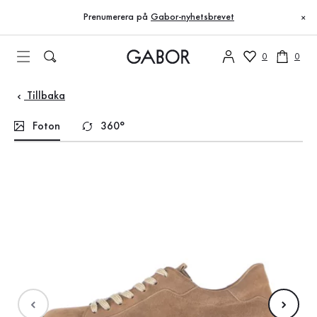
Innehållsförteckning
Till huvudinnehåll
Till innehållsförteckning
Till huvudnavigation
Prenumerera på
Gabor-nyhetsbrevet
×
0
0
Tillbaka
Foton
360°