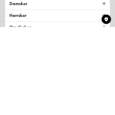
Damskor
Herrskor
Om Gabor
Land & Språk
Sverige
Copyright ©2026 Gabor Shoes GmbH
Allmänna villkor
Integritetspolicy