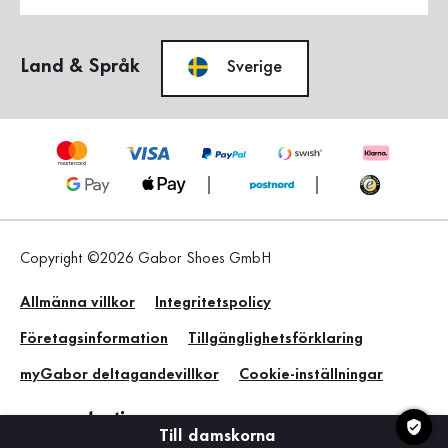
Land & Språk
Sverige
Copyright ©2026 Gabor Shoes GmbH
Allmänna villkor
Integritetspolicy
Företagsinformation
Tillgänglighetsförklaring
myGabor deltagandevillkor
Cookie-inställningar
Till damskorna