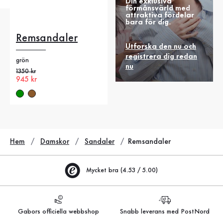
Din exklusiva
förmånsvärld med
attraktiva fördelar
bara för dig.
Remsandaler
Utforska den nu och
registrera dig redan
grön
nu
Gammalt pris
1350 kr
Nytt pris
945 kr
Hem
Damskor
Sandaler
Remsandaler
Mycket bra (4.53 / 5.00)
Gabors officiella webbshop
Snabb leverans med PostNord