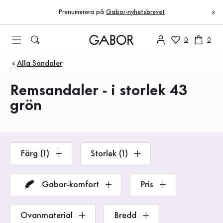
Innehållsförteckning
Till huvudinnehåll
Till innehållsförteckning
Till huvudnavigation
Prenumerera på
Gabor-nyhetsbrevet
×
0
0
Produkter
Alla Sandaler
Remsandaler - i storlek 43
grön
Färg (1)
Storlek (1)
Gabor-komfort
Pris
Ovanmaterial
Bredd