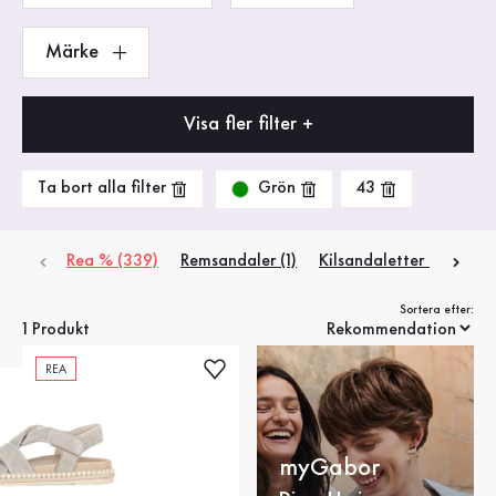
Märke
Visa fler filter +
Grön
Ta bort alla filter
43
Rea % (339)
Remsandaler (1)
Kilsandaletter (1)
Pan
Sortera efter:
1 Produkt
REA
myGabor