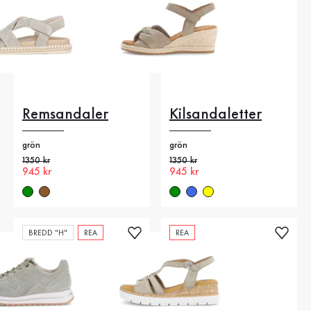
Remsandaler
Kilsandaletter
grön
grön
Gammalt pris
1350 kr
Gammalt pris
1350 kr
Nytt pris
945 kr
Nytt pris
945 kr
BREDD "H"
REA
REA