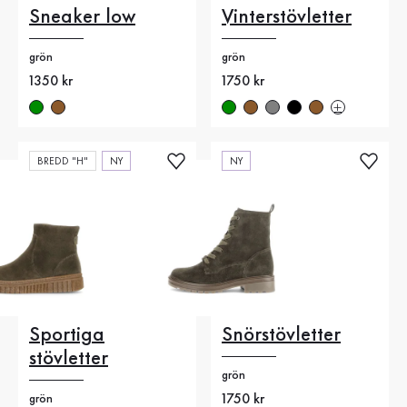
Sneaker low
Vinterstövletter
grön
grön
Nytt pris
1350 kr
Nytt pris
1750 kr
BREDD "H"
NY
NY
Sportiga
Snörstövletter
stövletter
grön
Nytt pris
1750 kr
grön