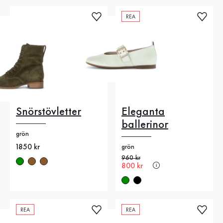
REA
Snörstövletter
Eleganta
ballerinor
grön
Nytt pris
1850 kr
grön
Gammalt pris
960 kr
Nytt pris
800 kr
REA
REA