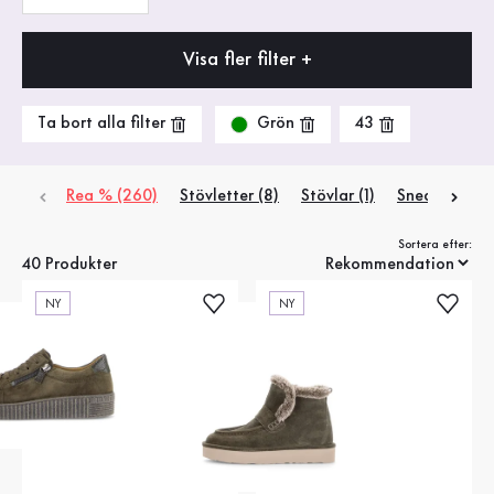
Visa fler filter +
Grön
Ta bort alla filter
43
Rea % (260)
Stövletter
(8)
Stövlar
(1)
Sneakers
(18)
Sortera efter:
40 Produkter
NY
NY