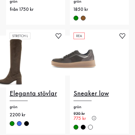
grön
grön
Nytt pris
från 1750 kr
Nytt pris
1850 kr
STRETCH L
REA
Eleganta stövlar
Sneaker low
grön
grön
Gammalt pris
930 kr
Nytt pris
2200 kr
Nytt pris
775 kr