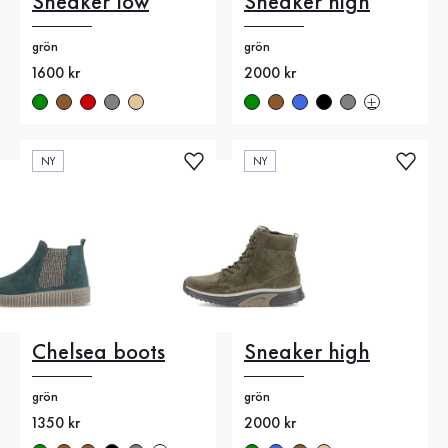
Sneaker low
Sneaker high
grön
grön
Nytt pris
1600 kr
Nytt pris
2000 kr
NY
NY
Chelsea boots
Sneaker high
grön
grön
Nytt pris
1350 kr
Nytt pris
2000 kr