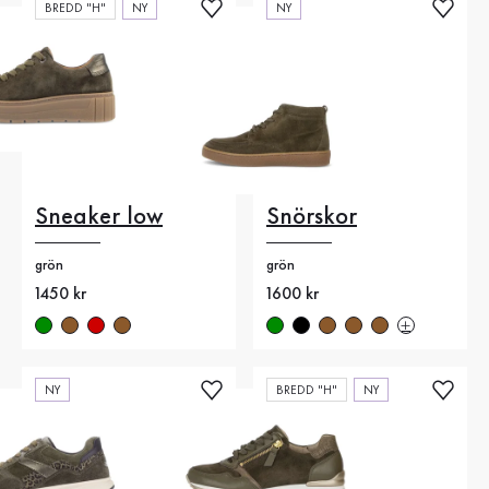
BREDD "H"
NY
NY
Sneaker low
Snörskor
grön
grön
Nytt pris
1450 kr
Nytt pris
1600 kr
NY
BREDD "H"
NY