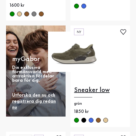
Nytt pris
1600 kr
NY
myGabor
Din exklusiva
förmånsvärld med
attraktiva fördelar
bara för dig.
Sneaker low
Utforska den nu och
registrera dig redan
grön
nu
Nytt pris
1850 kr