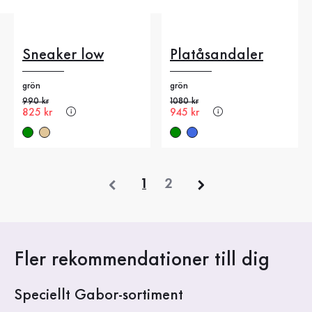
Sneaker low
Platåsandaler
grön
grön
Gammalt pris
990 kr
Gammalt pris
1080 kr
Nytt pris
825 kr
Nytt pris
945 kr
föregående
1
2
Fler rekommendationer till dig
Speciellt Gabor-sortiment