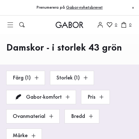
Innehållsförteckning
Till huvudinnehåll
Till innehållsförteckning
Till huvudnavigation
Prenumerera på
Gabor-nyhetsbrevet
×
0
0
Damskor - i storlek 43 grön
Produkter
Färg (1)
Storlek (1)
Gabor-komfort
Pris
Ovanmaterial
Bredd
Märke