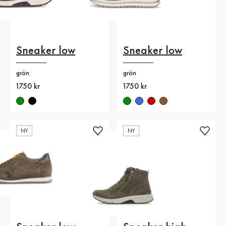
Sneaker low
Sneaker low
grön
grön
Nytt pris
1750 kr
Nytt pris
1750 kr
NY
NY