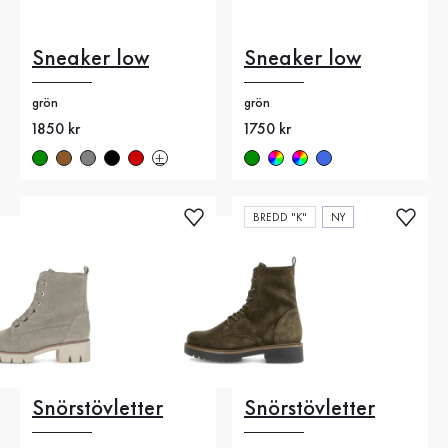
Sneaker low
Sneaker low
grön
grön
Nytt pris
1850 kr
Nytt pris
1750 kr
BREDD "K"
NY
Snörstövletter
Snörstövletter