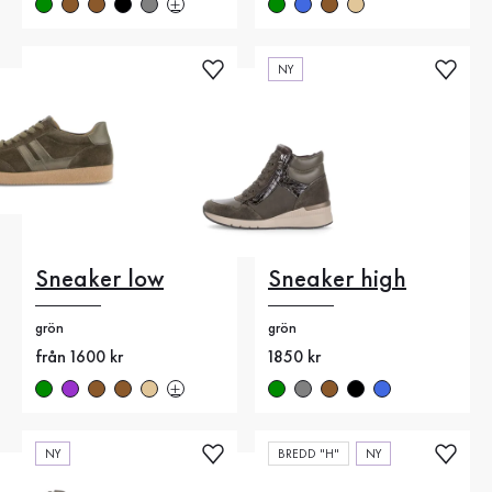
NY
Sneaker low
Sneaker high
grön
grön
Nytt pris
från 1600 kr
Nytt pris
1850 kr
NY
BREDD "H"
NY