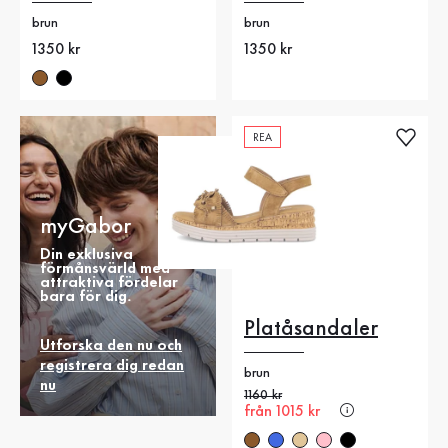
brun
brun
Nytt pris
1350 kr
Nytt pris
1350 kr
REA
myGabor
Din exklusiva
förmånsvärld med
attraktiva fördelar
bara för dig.
Platåsandaler
Utforska den nu och
registrera dig redan
brun
nu
Gammalt pris
1160 kr
Nytt pris
från 1015 kr