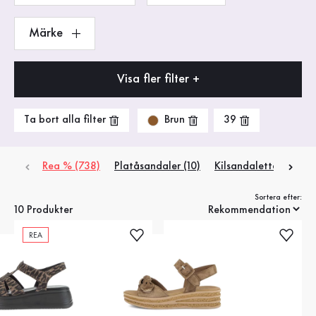
Märke
Visa fler filter +
Brun
Ta bort alla filter
39
Rea % (738)
Platåsandaler (10)
Kilsandaletter (2)
Sortera efter:
10 Produkter
REA