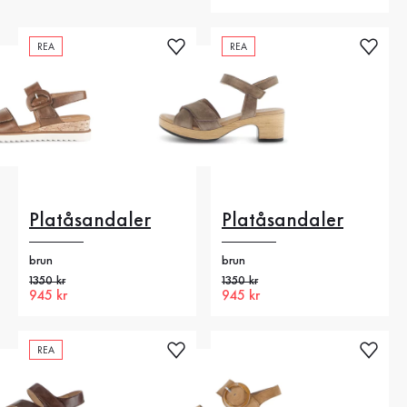
REA
REA
Platåsandaler
Platåsandaler
brun
brun
Gammalt pris
1350 kr
Gammalt pris
1350 kr
Nytt pris
945 kr
Nytt pris
945 kr
REA