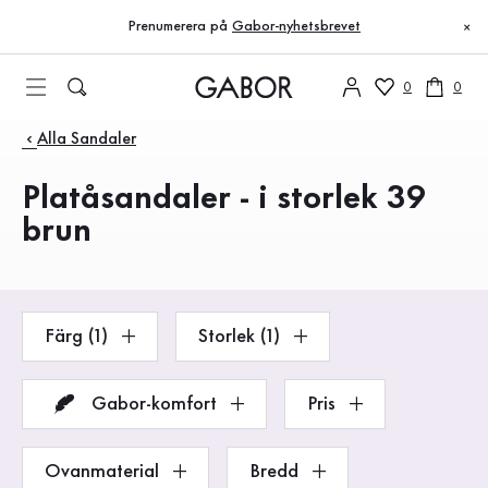
Innehållsförteckning
Till huvudinnehåll
Till innehållsförteckning
Till huvudnavigation
Prenumerera på
Gabor-nyhetsbrevet
×
0
0
Produkter
Alla Sandaler
Platåsandaler - i storlek 39
brun
Färg (1)
Storlek (1)
Gabor-komfort
Pris
Ovanmaterial
Bredd