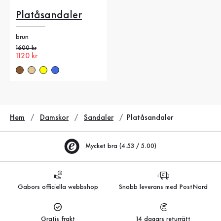
Platåsandaler
brun
Gammalt pris
1600 kr
Nytt pris
1120 kr
Hem
Damskor
Sandaler
Platåsandaler
Mycket bra (4.53 / 5.00)
Gabors officiella webbshop
Snabb leverans med PostNord
Gratis frakt
14 dagars returrätt