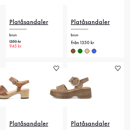
Platåsandaler
Platåsandaler
brun
brun
Gammalt pris
1350 kr
Nytt pris
från 1350 kr
Nytt pris
945 kr
Platåsandaler
Platåsandaler