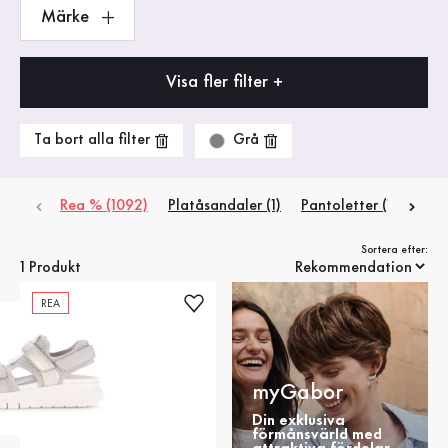
Märke
Visa fler filter +
Grå
Ta bort alla filter
Rea % (1092)
Platåsandaler (1)
Pantoletter (1)
Rems
Sortera efter:
1 Produkt
REA
myGabor
Din exklusiva
förmånsvärld med