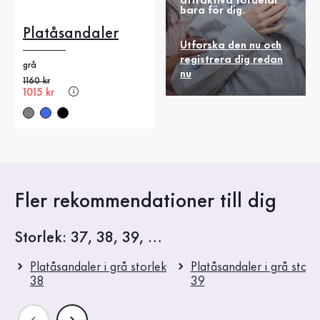
attraktiva fördelar
bara för dig.
Platåsandaler
Utforska den nu och
registrera dig redan
grå
nu
Gammalt pris
1160 kr
Nytt pris
1015 kr
Fler rekommendationer till dig
Storlek: 37, 38, 39, …
Platåsandaler i grå storlek
Platåsandaler i grå storl
38
39