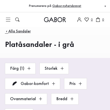
Innehållsförteckning
Till huvudinnehåll
Till innehållsförteckning
Till huvudnavigation
Prenumerera på
Gabor-nyhetsbrevet
×
0
0
Produkter
Alla Sandaler
Platåsandaler - i grå
Färg (1)
Storlek
Gabor-komfort
Pris
Ovanmaterial
Bredd