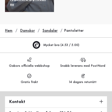
nu
Hem
Damskor
Sandaler
Pantoletter
Mycket bra (4.53 / 5.00)
Gabors officiella webbshop
Snabb leverans med PostNord
Gratis frakt
14 dagars returrätt
Kontakt