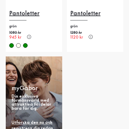
Pantoletter
Pantoletter
grön
grön
Gammalt pris
1080 kr
Gammalt pris
1280 kr
Nytt pris
945 kr
Nytt pris
1120 kr
myGabor
Din exklusiva
förmånsvärld med
attraktiva fördelar
bara för dig.
Utforska den nu och
registrera dig redan