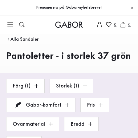
Innehållsförteckning
Till huvudinnehåll
Till innehållsförteckning
Till huvudnavigation
Prenumerera på
Gabor-nyhetsbrevet
×
0
0
Produkter
Alla Sandaler
Pantoletter - i storlek 37 grön
Färg (1)
Storlek (1)
Gabor-komfort
Pris
Ovanmaterial
Bredd