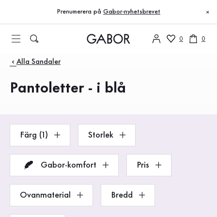
Innehållsförteckning
Till huvudinnehåll
Till innehållsförteckning
Till huvudnavigation
Prenumerera på
Gabor-nyhetsbrevet
×
0
0
Produkter
Alla Sandaler
Pantoletter - i blå
Färg (1)
Storlek
Gabor-komfort
Pris
Ovanmaterial
Bredd