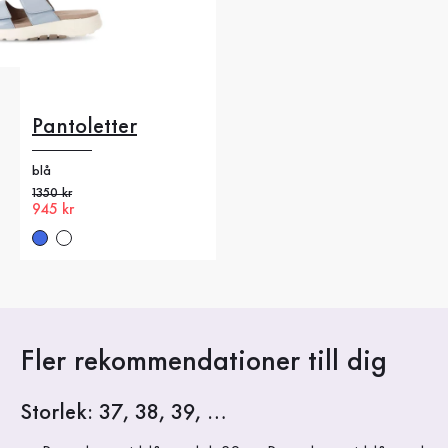
Pantoletter
blå
Gammalt pris
1350 kr
Nytt pris
945 kr
Fler rekommendationer till dig
Storlek: 37, 38, 39, …