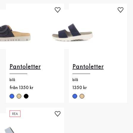
Pantoletter
Pantoletter
blå
blå
Nytt pris
från 1350 kr
Nytt pris
1350 kr
REA