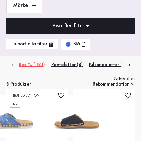
Märke
Visa fler filter +
Blå
Ta bort alla filter
Rea % (1184)
Pantoletter (8)
Kilsandaletter (5)
Pla
Sortera efter:
8 Produkter
LIMITED EDITION
NY