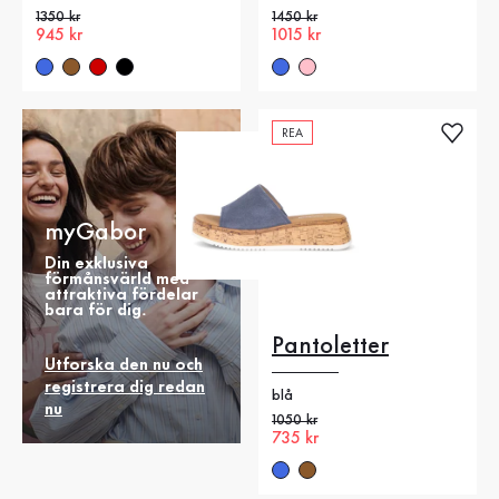
Gammalt pris
1350 kr
Gammalt pris
1450 kr
Nytt pris
945 kr
Nytt pris
1015 kr
REA
myGabor
Din exklusiva
förmånsvärld med
attraktiva fördelar
bara för dig.
Pantoletter
Utforska den nu och
registrera dig redan
blå
nu
Gammalt pris
1050 kr
Nytt pris
735 kr