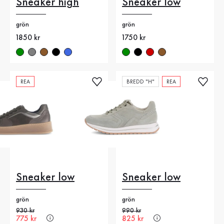
Sneaker high
Sneaker low
grön
grön
Nytt pris
1850 kr
Nytt pris
1750 kr
REA
BREDD "H"
REA
Sneaker low
Sneaker low
grön
grön
Gammalt pris
930 kr
Gammalt pris
990 kr
Nytt pris
775 kr
Nytt pris
825 kr