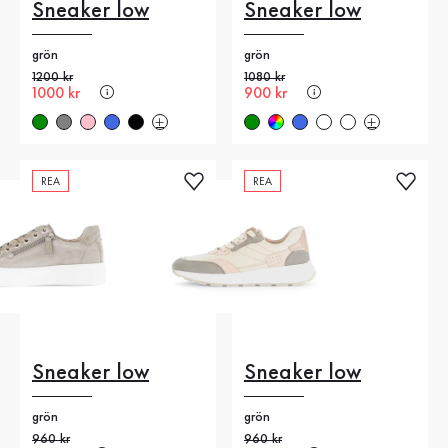
Sneaker low
Sneaker low
grön
grön
Gammalt pris
1200 kr
Gammalt pris
1080 kr
Nytt pris
1000 kr
Nytt pris
900 kr
REA
REA
Sneaker low
Sneaker low
grön
grön
Gammalt pris
960 kr
Gammalt pris
960 kr