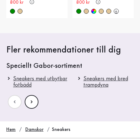
Nytt pris
800 kr
Nytt pris
800 kr
Fler rekommendationer till dig
Speciellt Gabor-sortiment
Sneakers med utbytbar
Sneakers med bred
fotbädd
trampdyna
Hem
Damskor
Sneakers