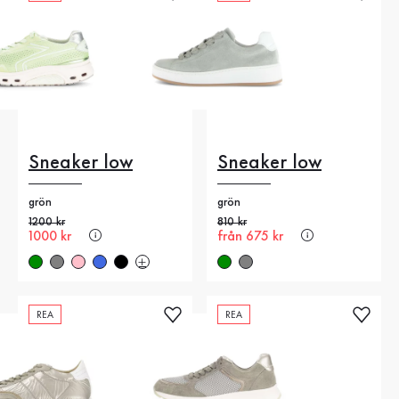
Sneaker low
Sneaker low
grön
grön
Gammalt pris
1200 kr
Gammalt pris
810 kr
Nytt pris
1000 kr
Nytt pris
från 675 kr
REA
REA