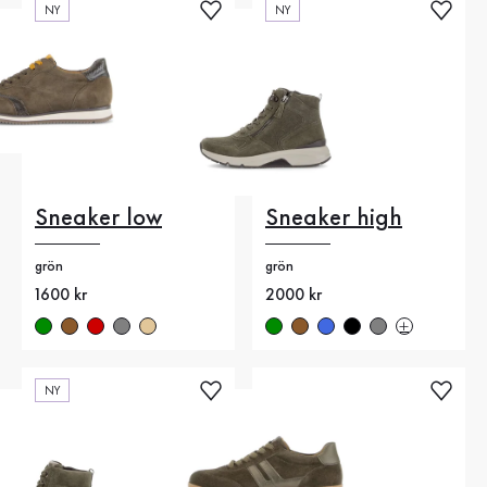
NY
NY
Sneaker low
Sneaker high
grön
grön
Nytt pris
1600 kr
Nytt pris
2000 kr
NY