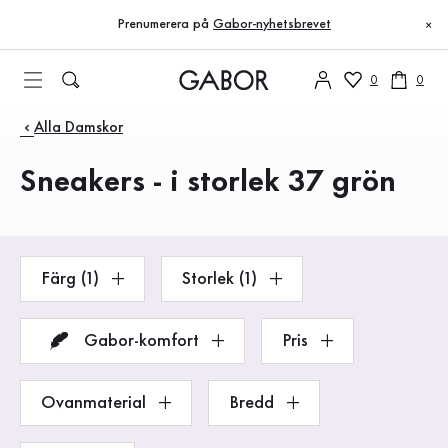
Innehållsförteckning
Till huvudinnehåll
Till innehållsförteckning
Till huvudnavigation
Prenumerera på
Gabor-nyhetsbrevet
×
0
0
Produkter
Alla Damskor
Sneakers - i storlek 37 grön
Färg (1)
Storlek (1)
Gabor-komfort
Pris
Ovanmaterial
Bredd