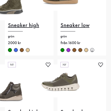
Sneaker high
Sneaker low
grön
grön
Nytt pris
2000 kr
Nytt pris
från 1600 kr
NY
NY