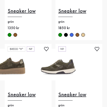
Sneaker low
Sneaker low
grön
grön
Nytt pris
1350 kr
Nytt pris
1850 kr
BREDD "H"
NY
NY
Sneaker low
Sneaker low
grön
grön