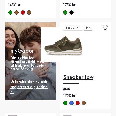
Nytt pris
1450 kr
Nytt pris
1750 kr
BREDD "H"
NY
myGabor
Din exklusiva
förmånsvärld med
attraktiva fördelar
bara för dig.
Sneaker low
Utforska den nu och
registrera dig redan
grön
nu
Nytt pris
1750 kr