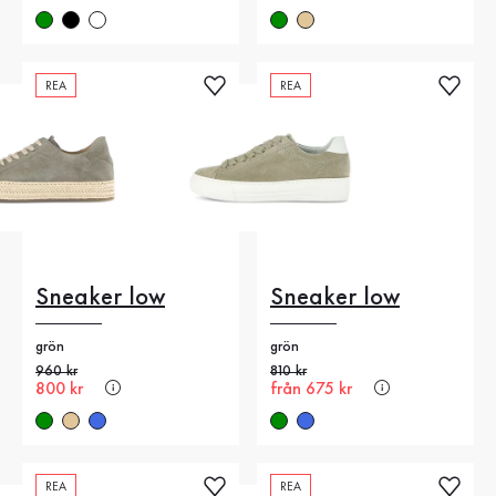
REA
REA
Sneaker low
Sneaker low
grön
grön
Gammalt pris
960 kr
Gammalt pris
810 kr
Nytt pris
800 kr
Nytt pris
från 675 kr
REA
REA