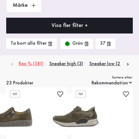
Märke
Visa fler filter +
Grön
Ta bort alla filter
37
Rea % (581)
Sneaker high (3)
Sneaker low (20)
Sortera efter:
23 Produkter
NY
NY