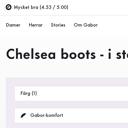
Innehållsförteckning
Till huvudinnehåll
Till innehållsförteckning
Till huvudnavigation
Mycket bra (4.53 / 5.00)
Damer
Herrar
Stories
Om Gabor
Ballerinor
Sneakers
Företaget
Produkter
Chelsea boots - i s
Halvskor
Halvskor
Hållbarhet
Pumps
Stövlar
Gabor Stores
Sandaler
Rea %
Återförsäljarsida (EN)
Färg (1)
Sneakers
Stövlar
Gabor-komfort
Stövletter