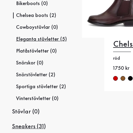
Bikerboots (0)
Chelsea boots (2)
Cowboystövlar (0)
Eleganta stövletter (5)
Chels
35
35
Platåstövletter (0)
röd
38
38
Snörskor (0)
Nytt pris
1750 kr
41
4
Snörstövletter (2)
Sportiga stövletter (2)
Vinterstövletter (0)
Stövlar (0)
Sneakers (31)