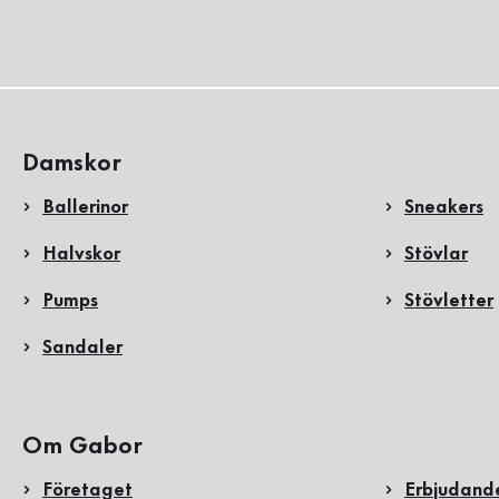
Damskor
Ballerinor
Sneakers
Halvskor
Stövlar
Pumps
Stövletter
Sandaler
Om Gabor
Företaget
Erbjudand