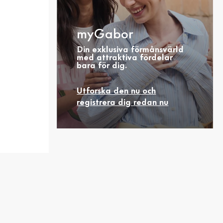
myGabor
Din exklusiva förmånsvärld
med attraktiva fördelar
bara för dig.
37.5
Utforska den nu och
40.5
registrera dig redan nu
44