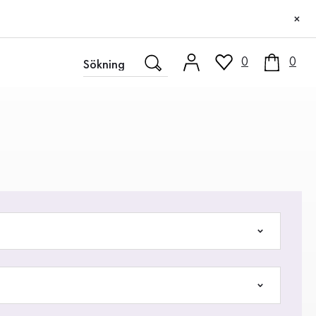
×
0
0