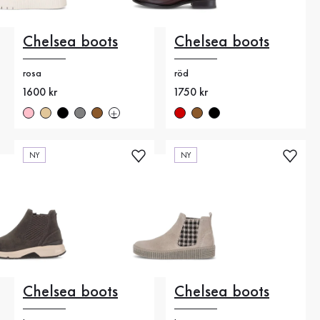
Chelsea boots
Chelsea boots
rosa
röd
Nytt pris
1600 kr
Nytt pris
1750 kr
NY
NY
Chelsea boots
Chelsea boots