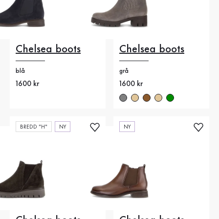
Chelsea boots
Chelsea boots
blå
grå
Nytt pris
1600 kr
Nytt pris
1600 kr
BREDD "H"
NY
NY