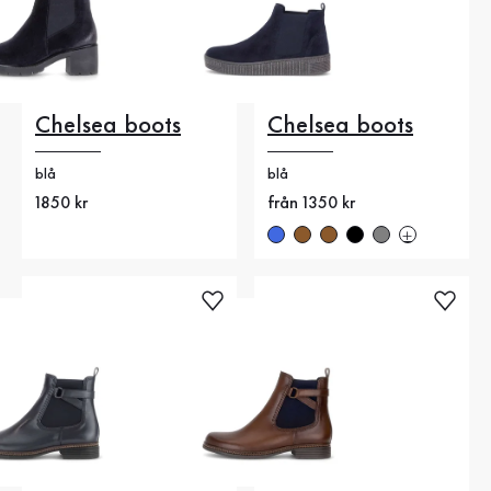
Chelsea boots
Chelsea boots
blå
blå
Nytt pris
1850 kr
Nytt pris
från 1350 kr