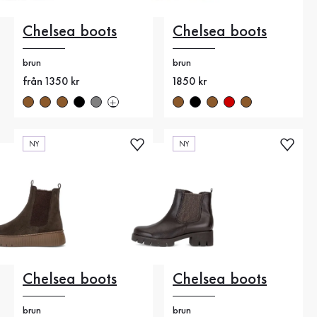
Chelsea boots
Chelsea boots
brun
brun
Nytt pris
från 1350 kr
Nytt pris
1850 kr
NY
NY
Chelsea boots
Chelsea boots
brun
brun