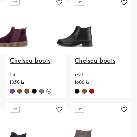
NY
NY
Chelsea boots
Chelsea boots
lila
svart
Nytt pris
1350 kr
Nytt pris
1600 kr
NY
NY