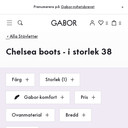
Innehållsförteckning
Till huvudinnehåll
Till innehållsförteckning
Till huvudnavigation
Prenumerera på
Gabor-nyhetsbrevet
×
0
0
Produkter
Alla Stövletter
Chelsea boots - i storlek 38
Färg
Storlek (1)
Gabor-komfort
Pris
Ovanmaterial
Bredd