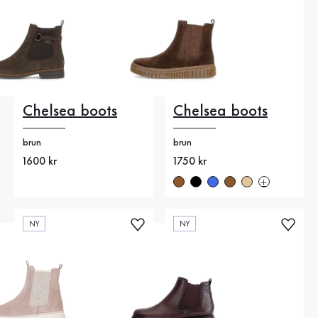
Chelsea boots
Chelsea boots
brun
brun
Nytt pris
1600 kr
Nytt pris
1750 kr
NY
NY