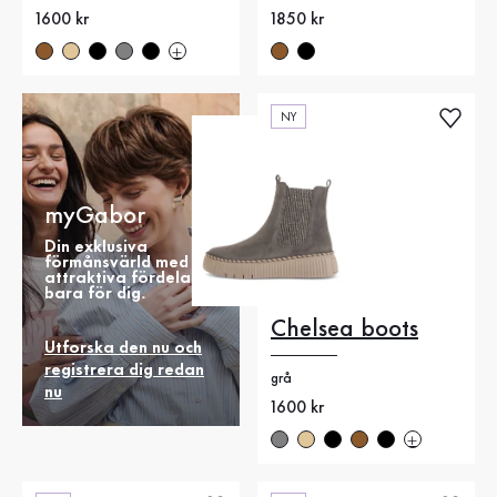
Nytt pris
1600 kr
Nytt pris
1850 kr
NY
myGabor
Din exklusiva
förmånsvärld med
attraktiva fördelar
bara för dig.
Chelsea boots
Utforska den nu och
registrera dig redan
grå
nu
Nytt pris
1600 kr