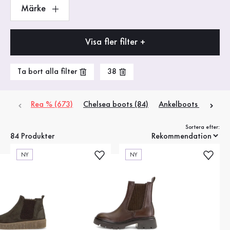
Märke
Visa fler filter +
Ta bort alla filter
38
Rea % (673)
Chelsea boots (84)
Ankelboots (4)
Bik
Sortera efter:
84 Produkter
NY
NY