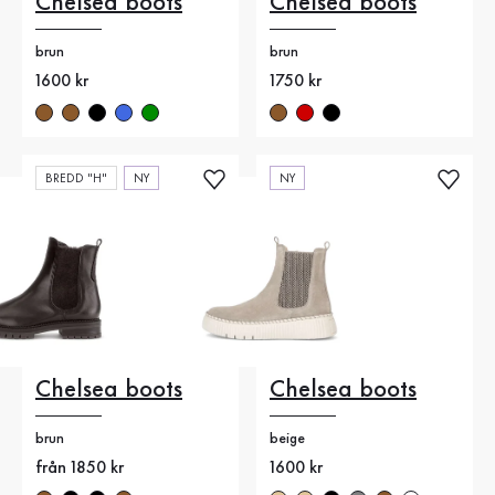
Chelsea boots
Chelsea boots
brun
brun
Nytt pris
1600 kr
Nytt pris
1750 kr
BREDD "H"
NY
NY
Chelsea boots
Chelsea boots
brun
beige
Nytt pris
från 1850 kr
Nytt pris
1600 kr