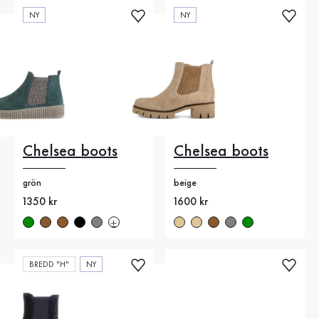
NY
NY
Chelsea boots
Chelsea boots
grön
beige
Nytt pris
1350 kr
Nytt pris
1600 kr
BREDD "H"
NY