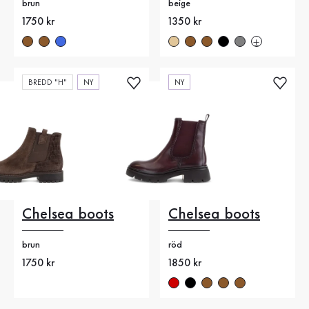
brun
beige
Nytt pris
1750 kr
Nytt pris
1350 kr
BREDD "H"
NY
NY
Chelsea boots
Chelsea boots
brun
röd
Nytt pris
1750 kr
Nytt pris
1850 kr