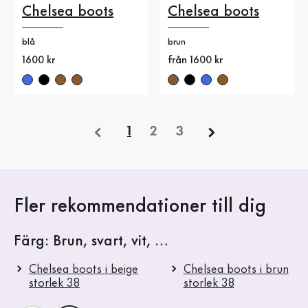
Chelsea boots
Chelsea boots
blå
brun
Nytt pris
1600 kr
Nytt pris
från 1600 kr
föregående
1
2
3
Fler rekommendationer till dig
Färg: Brun, svart, vit, …
Chelsea boots i beige
Chelsea boots i brun
storlek 38
storlek 38