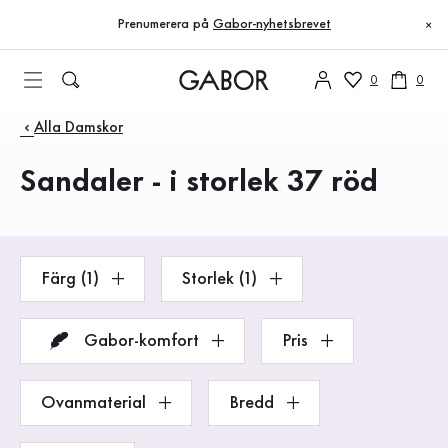
Innehållsförteckning
Till huvudinnehåll
Till innehållsförteckning
Till huvudnavigation
Prenumerera på
Gabor-nyhetsbrevet
×
0
0
Produkter
Alla Damskor
Sandaler - i storlek 37 röd
Färg (1)
Storlek (1)
Gabor-komfort
Pris
Ovanmaterial
Bredd