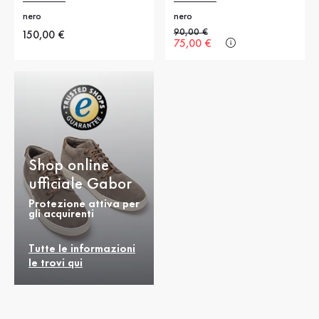
nero
nero
Prezzo precedente
90,00 €
Nuovo prezzo
150,00 €
Nuovo prezzo
75,00 €
Shop online
ufficiale Gabor
Protezione attiva per
gli acquirenti
Tutte le informazioni
le trovi qui