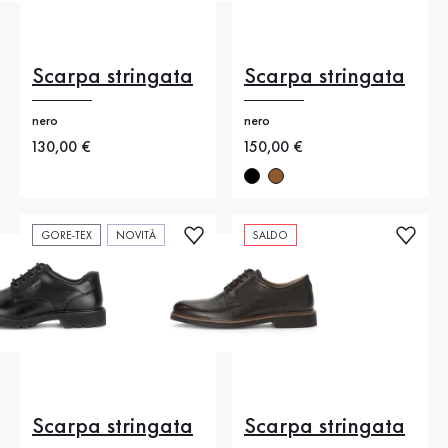
Scarpa stringata
Scarpa stringata
nero
nero
Nuovo prezzo
130,00 €
Nuovo prezzo
150,00 €
GORE-TEX
NOVITÀ
SALDO
Scarpa stringata
Scarpa stringata