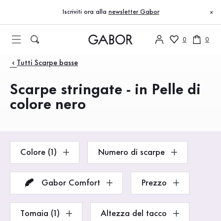
Indice
Vai al contenuto principale
Vai all’indice
Vai alla navigazione principale
Iscriviti ora alla
newsletter Gabor
×
0
0
Prodotti
Tutti Scarpe basse
Scarpe stringate - in Pelle di
colore nero
Colore (1)
Numero di scarpe
Gabor Comfort
Prezzo
Tomaia (1)
Altezza del tacco