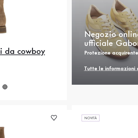
Negozio onlin
ufficiale Gabo
li da cowboy
Protezione acquirente
.5
36
37
37.5
.5
39
40
40.5
Tutte le informazioni 
rezzo
2
42.5
43
44
NOVITÀ