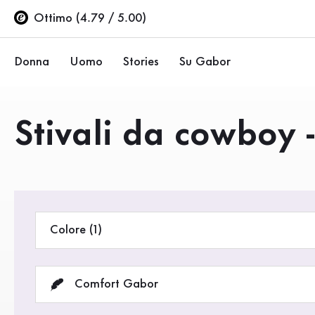
Indice
Vai al contenuto principale
Vai all’indice
Vai alla navigazione principale
Ottimo (4.79 / 5.00)
Donna
Uomo
Stories
Su Gabor
Ballerine
Sneakers
Azienda
Prodotti
Stivali da cowboy 
Scarpe basse
Scarpe basse
Sostenibilità
Décolleté
Stivali
Negozi Gabor
Sandali
Saldi %
Area rivenditori (EN)
Colore (1)
Sneakers
Stivali
Comfort Gabor
Stivaletti