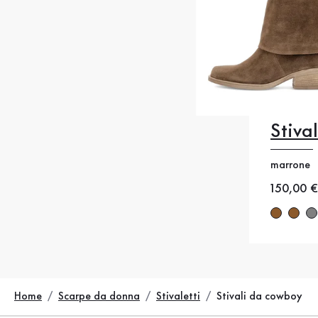
Stiva
35
35
marrone
38
38
Nuovo p
150,00 €
41
4
Home
Scarpe da donna
Stivaletti
Stivali da cowboy