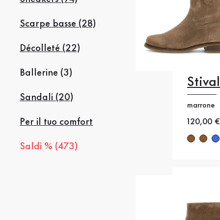
Scarpe basse (28)
Décolleté (22)
Ballerine (3)
Stiva
35
35
Sandali (20)
marrone
38
38
Per il tuo comfort
Nuovo p
120,00 €
41
4
Saldi % (473)