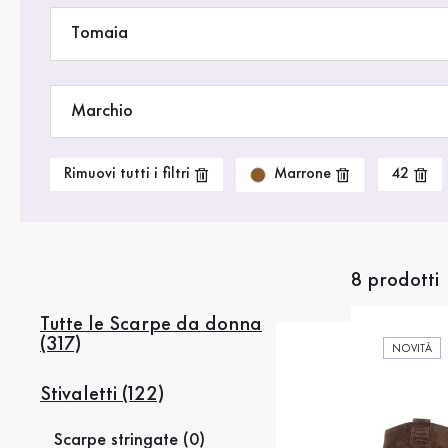
Saldi %
Tomaia
Marchio
Marrone
Rimuovi tutti i filtri
42
8 prodotti
Tutte le Scarpe da donna
(317)
NOVITÀ
Stivaletti (122)
Scarpe stringate (0)