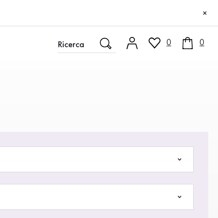
×
0
0