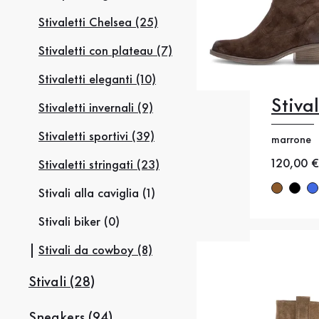
Stivaletti Chelsea (25)
Stivaletti con plateau (7)
Stivaletti eleganti (10)
Stiva
Stivaletti invernali (9)
35
35
Stivaletti sportivi (39)
marrone
38
38
Nuovo p
120,00 €
Stivaletti stringati (23)
41
4
Stivali alla caviglia (1)
Stivali biker (0)
Stivali da cowboy (8)
Stivali (28)
Sneakers (94)