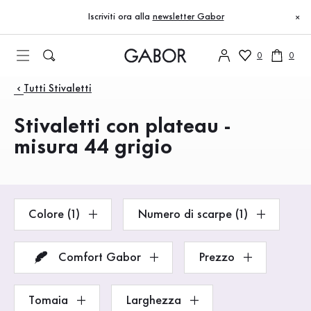
Indice
Vai al contenuto principale
Vai all’indice
Vai alla navigazione principale
Iscriviti ora alla
newsletter Gabor
×
0
0
Prodotti
Tutti Stivaletti
Stivaletti con plateau -
misura 44 grigio
Colore (1)
Numero di scarpe (1)
Comfort Gabor
Prezzo
Tomaia
Larghezza