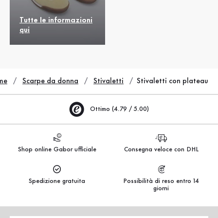
Tutte le informazioni
qui
me
Scarpe da donna
Stivaletti
Stivaletti con plateau
Ottimo (4.79 / 5.00)
Shop online Gabor ufficiale
Consegna veloce con DHL
Spedizione gratuita
Possibilità di reso entro 14
giorni