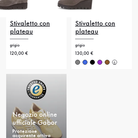
Stivaletto con
Stivaletto con
plateau
plateau
grigio
grigio
Nuovo prezzo
120,00 €
Nuovo prezzo
130,00 €
Negozio online
ufficiale Gabor
Protezione
acquirente attiva