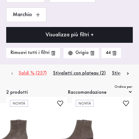
Marchio
Visualizza più filtri +
Grigio
Rimuovi tutti i filtri
44
Saldi % (257)
Stivaletti con plateau (2)
Stivaletti Ch
Ordina per:
2 prodotti
NOVITÀ
NOVITÀ