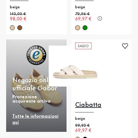
beige
beige
Prezzo precedente
140,00 €
Prezzo precedente
79,96 €
Nuovo prezzo
98,00 €
Nuovo prezzo
69,97 €
SALDO
Negozio online
ufficiale Gabor
Protezione
acquirente attiva
Ciabatta
Tutte le informazioni
beige
qui
Prezzo precedente
99,95 €
Nuovo prezzo
69,97 €