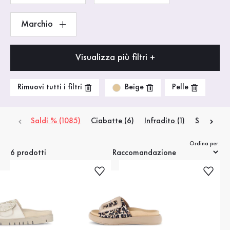
Marchio
Visualizza più filtri +
Beige
Rimuovi tutti i filtri
Pelle
Saldi % (1085)
Ciabatte (6)
Infradito (1)
Sandali co
Ordina per:
6 prodotti