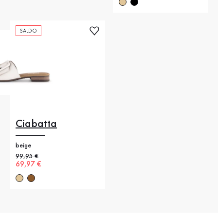
SALDO
Ciabatta
beige
Prezzo precedente
99,95 €
Nuovo prezzo
69,97 €