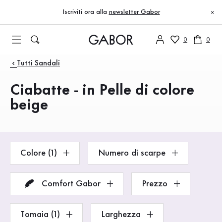
Indice
Vai al contenuto principale
Vai all’indice
Vai alla navigazione principale
Iscriviti ora alla
newsletter Gabor
×
0
0
Prodotti
Tutti Sandali
Ciabatte - in Pelle di colore
beige
Colore (1)
Numero di scarpe
Comfort Gabor
Prezzo
Tomaia (1)
Larghezza