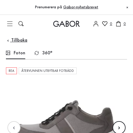
Innehållsförteckning
Till huvudinnehåll
Till innehållsförteckning
Till huvudnavigation
Prenumerera på
Gabor-nyhetsbrevet
×
0
0
Tillbaka
Foton
360°
REA
ÅTERVUNNEN UTBYTBAR FOTBÄDD