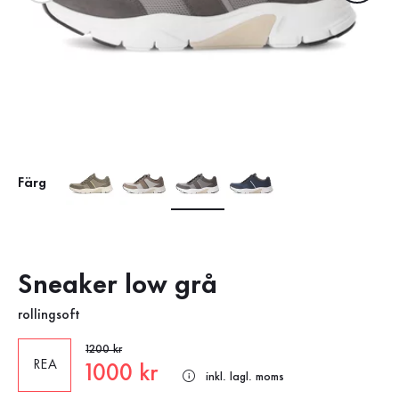
Färg
Sneaker low grå
rollingsoft
Gammalt pris
1200 kr
REA
Nytt pris
1000 kr
inkl. lagl. moms