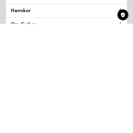
Herrskor
Om Gabor
Land & Språk
Sverige
Copyright ©2026 Gabor Shoes GmbH
Allmänna villkor
Integritetspolicy
Företagsinformation
Tillgänglighetsförklaring