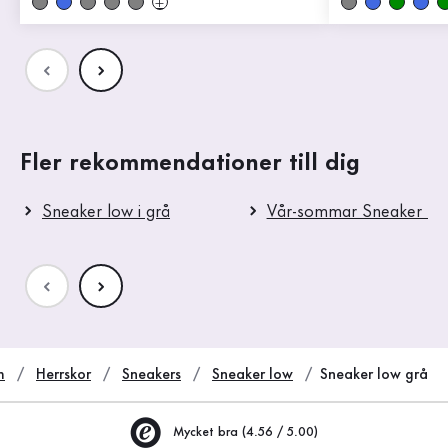
Fler rekommendationer till dig
Sneaker low i grå
Vår-sommar Sneaker lo
m
Herrskor
Sneakers
Sneaker low
Sneaker low grå
Mycket bra (4.56 / 5.00)