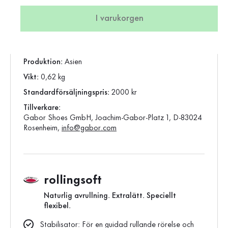
Färg:
grå
skospets:
rund
I varukorgen
Stängning:
Snörning
Vara:
8009.11.02
Produktion:
Asien
Vikt:
0,62 kg
Standardförsäljningspris:
2000 kr
Tillverkare:
Gabor Shoes GmbH, Joachim-Gabor-Platz 1, D-83024
Rosenheim,
info@gabor.com
rollingsoft
Naturlig avrullning. Extralätt. Speciellt
flexibel.
Stabilisator: För en guidad rullande rörelse och