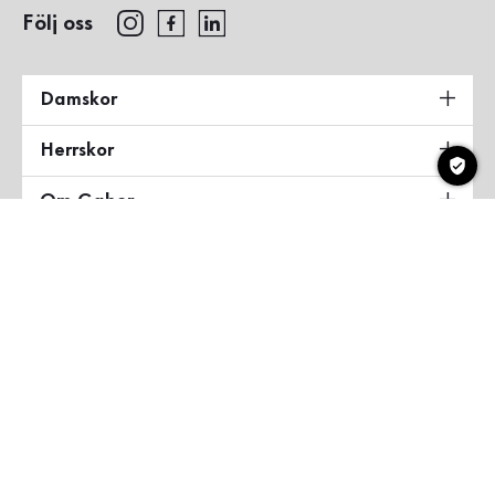
Följ oss
Damskor
Herrskor
Om Gabor
Land & Språk
Sverige