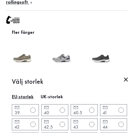
rollingsoft
Fler färger
Leather Working Group
Utbytbar fotbädd
Välj storlek
Detta gör skon speciell
EU-storlek
UK-storlek
Produktinformation
39
40
40.5
41
Produktinformation
42
42.5
43
44