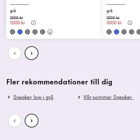
grå
grå
Gammalt pris
1200 kr
Gammalt pris
1200 kr
Nytt pris
1000 kr
Nytt pris
1000 kr
Fler rekommendationer till dig
Sneaker low i grå
Vår-sommar Sneaker lo