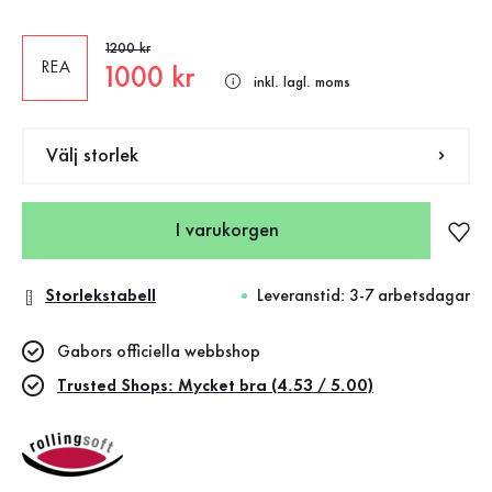
Gammalt pris
1200 kr
REA
Nytt pris
1000 kr
inkl. lagl. moms
Välj storlek
I varukorgen
Storlekstabell
Leveranstid: 3-7 arbetsdagar
Gabors officiella webbshop
Trusted Shops: Mycket bra (4.53 / 5.00)