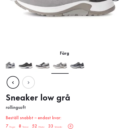
Färg
Sneaker low grå
rollingsoft
Beställ snabbt – endast kvar:
sale.countdown.description
7
8
52
32
Dagar
Timmar
Minuter
Sekunder