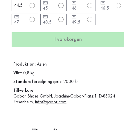
Märke:
rollingsoft
44.5
45
46
46.5
Klackform:
Kilklack
Klackhöjd:
4 cm
47
48.5
49.5
Färg:
grå
skospets:
rund
I varukorgen
Stängning:
Blixtlås
Vara:
8000.25.04
Produktion:
Asien
Vikt:
0,8 kg
Standardförsäljningspris:
2000 kr
Tillverkare:
Gabor Shoes GmbH, Joachim-Gabor-Platz 1, D-83024
Rosenheim,
info@gabor.com