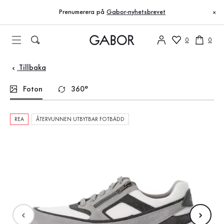
Innehållsförteckning
Till huvudinnehåll
Till innehållsförteckning
Till huvudnavigation
Prenumerera på
Gabor-nyhetsbrevet
×
0
0
Tillbaka
Foton
360°
REA
ÅTERVUNNEN UTBYTBAR FOTBÄDD