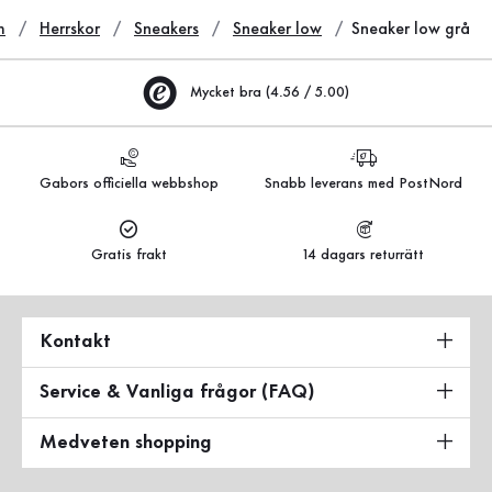
m
Herrskor
Sneakers
Sneaker low
Sneaker low grå
Mycket bra (4.56 / 5.00)
Gabors officiella webbshop
Snabb leverans med PostNord
Gratis frakt
14 dagars returrätt
Kontakt
Service & Vanliga frågor (FAQ)
Medveten shopping