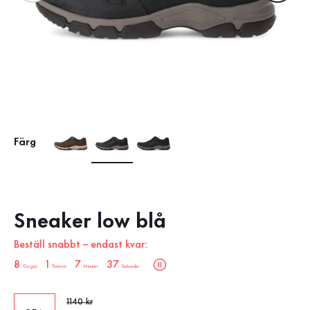
Färg
Sneaker low blå
Beställ snabbt – endast kvar:
sale.countdown.description
8
1
7
36
Dagar
Timmar
Minuter
Sekunder
Gammalt pris
1140 kr