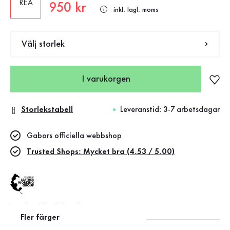
REA
Nytt pris
950 kr
inkl. lagl. moms
Välj storlek
I varukorgen
Storlekstabell
Leveranstid: 3-7 arbetsdagar
Gabors officiella webbshop
Trusted Shops: Mycket bra (4.53 / 5.00)
Leather Working Group
Fler färger