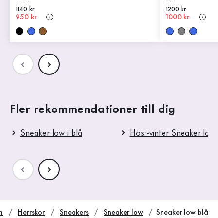
Gammalt pris
1140 kr
Gammalt pris
1200 kr
Nytt pris
950 kr
Nytt pris
1000 kr
Fler rekommendationer till dig
Sneaker low i blå
Höst-vinter Sneaker low
m
Herrskor
Sneakers
Sneaker low
Sneaker low blå