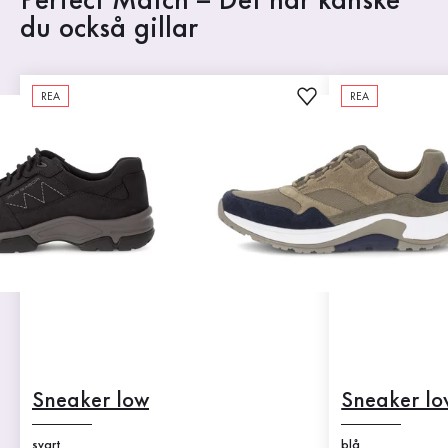
Perfect Match – Det här kanske
du också gillar
REA
REA
Sneaker low
Sneaker lo
svart
blå