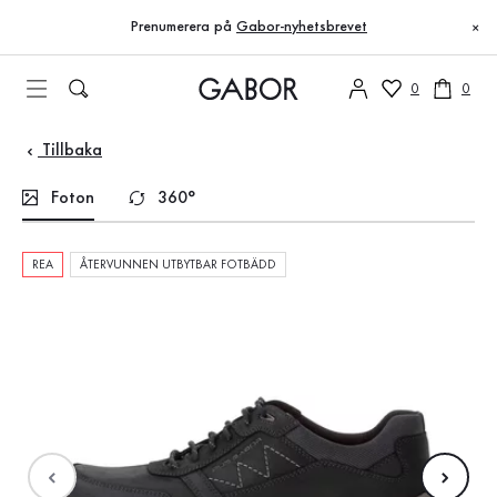
Innehållsförteckning
Till huvudinnehåll
Till innehållsförteckning
Till huvudnavigation
Prenumerera på
Gabor-nyhetsbrevet
×
0
0
Tillbaka
Foton
360°
REA
ÅTERVUNNEN UTBYTBAR FOTBÄDD