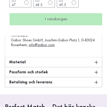
47
48.5
49.5
Vara:
0533.12.02
Produktion:
Asien
I varukorgen
Vikt:
0,78 kg
Standardförsäljningspris:
1900 kr
Tillverkare:
Gabor Shoes GmbH, Joachim-Gabor-Platz 1, D-83024
Rosenheim,
info@gabor.com
Material
Passform och storlek
Betalning och leverans