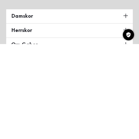
Damskor
Herrskor
Om Gabor
Land & Språk
Sverige
Copyright ©2026 Gabor Shoes GmbH