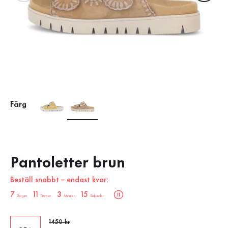
Färg
Pantoletter brun
Beställ snabbt – endast kvar:
sale.countdown.description
7
11
3
14
Dagar
Timmar
Minuter
Sekunder
Gammalt pris
1450 kr