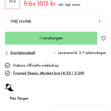
REA
Nytt pris
från 1015 kr
inkl. lagl. moms
Välj storlek
I varukorgen
Storlekstabell
Leveranstid: 3-7 arbetsdagar
Gabors officiella webbshop
Trusted Shops: Mycket bra (4.53 / 5.00)
Fler färger
Best fitting