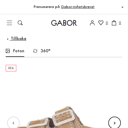
Innehållsförteckning
Till huvudinnehåll
Till innehållsförteckning
Till huvudnavigation
Prenumerera på
Gabor-nyhetsbrevet
×
0
0
Tillbaka
Foton
360°
REA