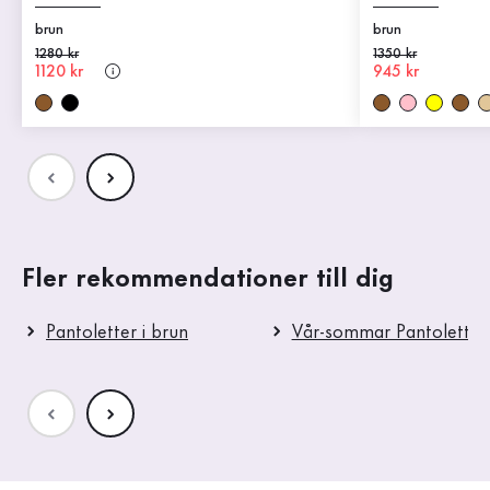
brun
brun
Gammalt pris
1280 kr
Gammalt pris
1350 kr
Nytt pris
1120 kr
Nytt pris
945 kr
Fler rekommendationer till dig
Pantoletter i brun
Vår-sommar Pantoletter