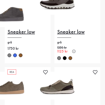
Sneaker low
Sneaker low
grå
grå
Gammalt pris
1350 kr
Nytt pris
1750 kr
Nytt pris
1125 kr
REA