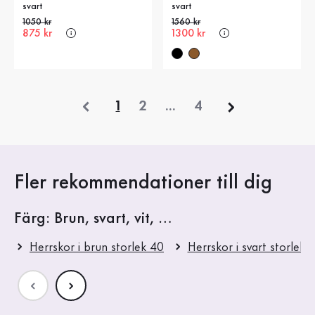
svart
svart
Gammalt pris
1050 kr
Gammalt pris
1560 kr
Nytt pris
875 kr
Nytt pris
1300 kr
föregående
1
2
...
4
Fler rekommendationer till dig
Färg: Brun, svart, vit, …
Herrskor i brun storlek 40
Herrskor i svart storlek 