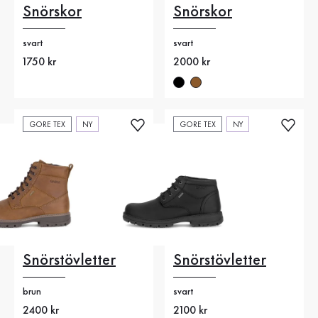
Snörskor
Snörskor
svart
svart
Nytt pris
1750 kr
Nytt pris
2000 kr
GORE TEX
NY
GORE TEX
NY
Snörstövletter
Snörstövletter
brun
svart
Nytt pris
2400 kr
Nytt pris
2100 kr