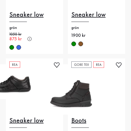
Sneaker low
Sneaker low
grön
grön
Gammalt pris
1050 kr
Nytt pris
1900 kr
Nytt pris
875 kr
REA
GORE TEX
REA
Sneaker low
Boots