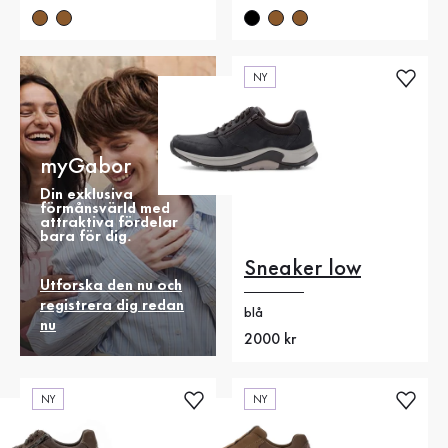
NY
myGabor
Din exklusiva
förmånsvärld med
attraktiva fördelar
bara för dig.
Sneaker low
Utforska den nu och
registrera dig redan
blå
nu
Nytt pris
2000 kr
NY
NY