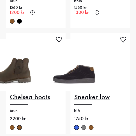
brun
brun
Gammalt pris
1560 kr
Gammalt pris
1560 kr
Nytt pris
1300 kr
Nytt pris
1300 kr
Chelsea boots
Sneaker low
brun
blå
Nytt pris
2200 kr
Nytt pris
1750 kr