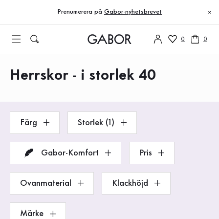
Innehållsförteckning
Till huvudinnehåll
Till innehållsförteckning
Till huvudnavigation
Prenumerera på
Gabor-nyhetsbrevet
×
0
0
Herrskor - i storlek 40
Produkter
Färg
Storlek (1)
Gabor-Komfort
Pris
Ovanmaterial
Klackhöjd
Märke