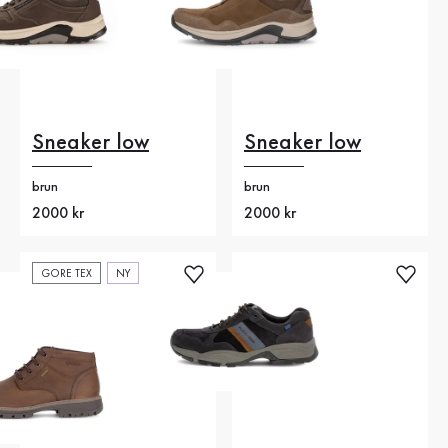
Sneaker low
Sneaker low
brun
brun
Nytt pris
2000 kr
Nytt pris
2000 kr
GORE TEX
NY