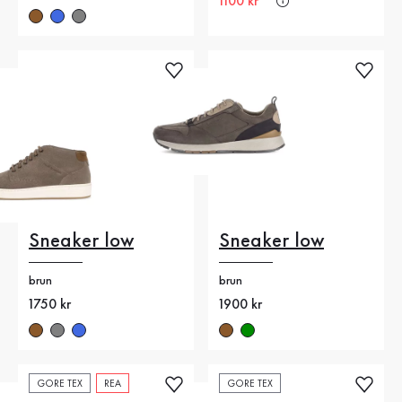
Nytt pris
1100 kr
Sneaker low
Sneaker low
brun
brun
Nytt pris
1750 kr
Nytt pris
1900 kr
GORE TEX
REA
GORE TEX