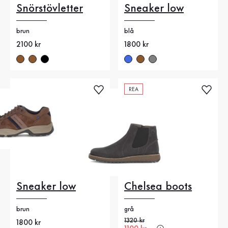
Snörstövletter
Sneaker low
brun
blå
Nytt pris
2100 kr
Nytt pris
1800 kr
REA
Sneaker low
Chelsea boots
brun
grå
Gammalt pris
1320 kr
Nytt pris
1800 kr