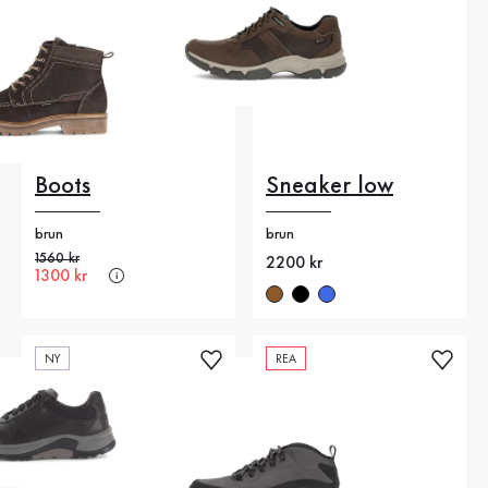
Boots
Sneaker low
brun
brun
Gammalt pris
1560 kr
Nytt pris
2200 kr
Nytt pris
1300 kr
NY
REA