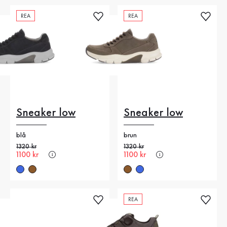
REA
REA
Sneaker low
Sneaker low
blå
brun
Gammalt pris
1320 kr
Gammalt pris
1320 kr
Nytt pris
1100 kr
Nytt pris
1100 kr
REA