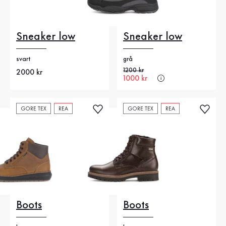
Sneaker low
Sneaker low
svart
grå
Gammalt pris
1200 kr
Nytt pris
2000 kr
Nytt pris
1000 kr
GORE TEX
REA
GORE TEX
REA
Boots
Boots