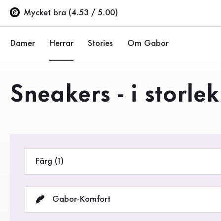
Innehållsförteckning
Till huvudinnehåll
Till innehållsförteckning
Till huvudnavigation
Mycket bra (4.53 / 5.00)
Damer
Herrar
Stories
Om Gabor
Ballerinor
Sneakers
Företaget
Produkter
Sneakers - i storlek
Halvskor
Halvskor
Hållbarhet
Pumps
Stövlar
Gabor Stores
Sandaler
Rea %
Återförsäljarsida (EN)
Färg (1)
Sneakers
Stövlar
Gabor-Komfort
Stövletter