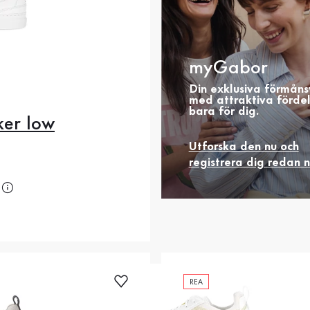
myGabor
Din exklusiva förmåns
med attraktiva förde
bara för dig.
er low
0
40.5
41
42
Utforska den nu och
registrera dig redan 
3
44
44.5
45
is
.5
49.5
REA