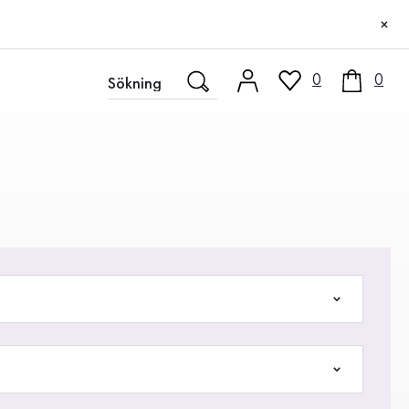
×
0
0