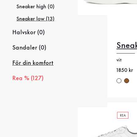
Sneaker high (0)
Sneaker low (13)
Halvskor (0)
Sneak
Sandaler (0)
vit
För din komfort
39
4
Nytt pris
1850 kr
Rea % (127)
44.5
4
REA