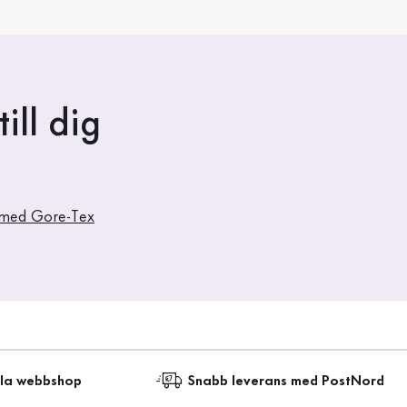
ill dig
 med Gore-Tex
lla webbshop
Snabb leverans med PostNord