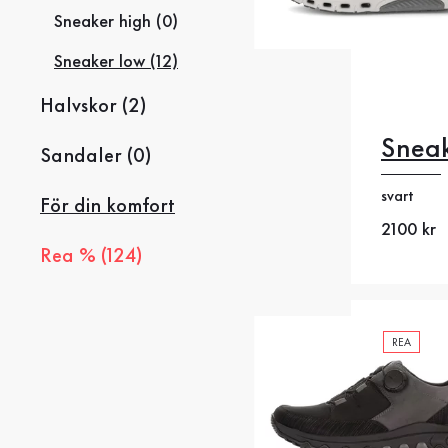
Sneaker high (0)
Sneaker low (12)
Halvskor (2)
Sneak
Sandaler (0)
39
4
svart
För din komfort
45
Nytt pris
2100 kr
Rea % (124)
REA