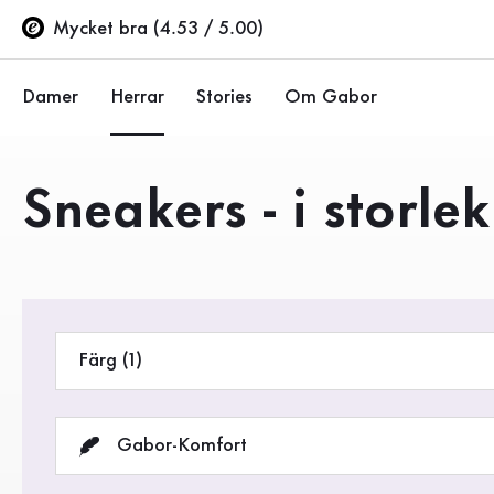
Innehållsförteckning
Till huvudinnehåll
Till innehållsförteckning
Till huvudnavigation
Mycket bra (4.53 / 5.00)
Damer
Herrar
Stories
Om Gabor
Ballerinor
Sneakers
Företaget
Produkter
Sneakers - i storlek
Halvskor
Halvskor
Hållbarhet
Pumps
Stövlar
Gabor Stores
Sandaler
Rea %
Återförsäljarsida (EN)
Färg (1)
Sneakers
Stövlar
Gabor-Komfort
Stövletter