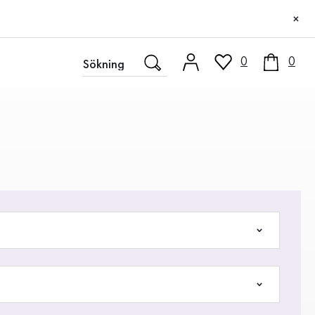
×
0
0