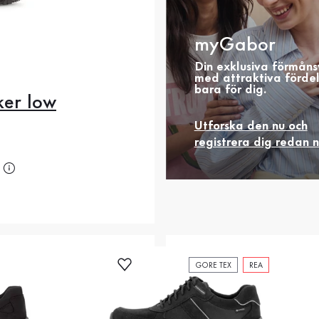
myGabor
Din exklusiva förmåns
med attraktiva förde
bara för dig.
er low
.5
41
42
42.5
Utforska den nu och
registrera dig redan 
4
44.5
45
46
is
7
48.5
49.5
GORE TEX
REA