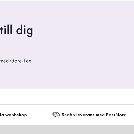
ill dig
 med Gore-Tex
lla webbshop
Snabb leverans med PostNord