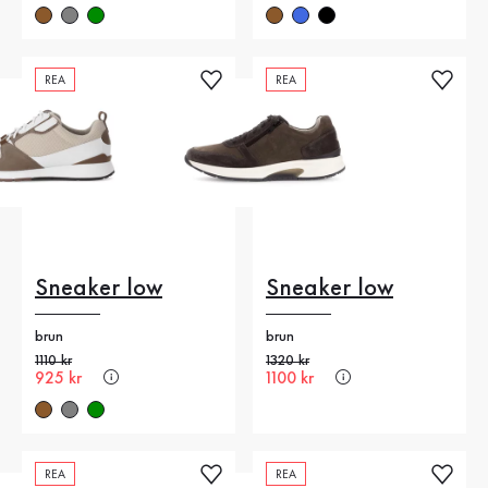
REA
REA
Sneaker low
Sneaker low
brun
brun
Gammalt pris
1110 kr
Gammalt pris
1320 kr
Nytt pris
925 kr
Nytt pris
1100 kr
REA
REA