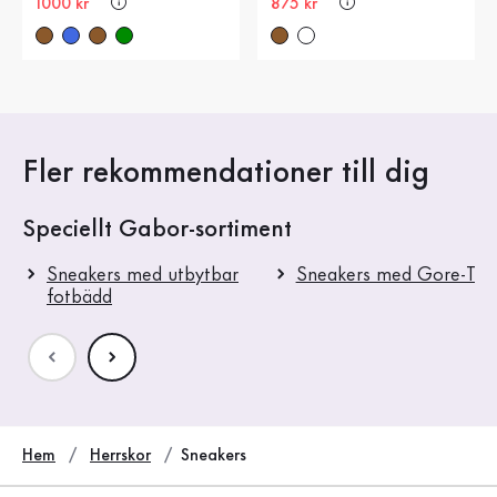
Nytt pris
1000 kr
Nytt pris
875 kr
Fler rekommendationer till dig
Speciellt Gabor-sortiment
Sneakers med utbytbar
Sneakers med Gore-Tex
fotbädd
Hem
Herrskor
Sneakers