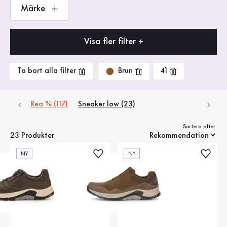
Märke
Visa fler filter +
Brun
Ta bort alla filter
41
Rea % (117)
Sneaker low (23)
Sortera efter:
23 Produkter
NY
NY