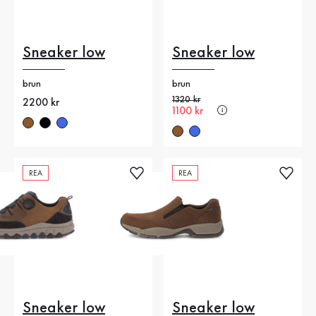
Sneaker low
Sneaker low
brun
brun
Gammalt pris
1320 kr
Nytt pris
2200 kr
Nytt pris
1100 kr
REA
REA
Sneaker low
Sneaker low