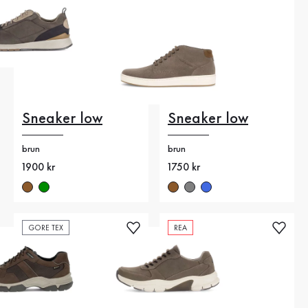
Sneaker low
Sneaker low
brun
brun
Nytt pris
1900 kr
Nytt pris
1750 kr
GORE TEX
REA