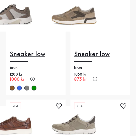
Sneaker low
Sneaker low
brun
brun
Gammalt pris
1200 kr
Gammalt pris
1050 kr
Nytt pris
1000 kr
Nytt pris
875 kr
REA
REA