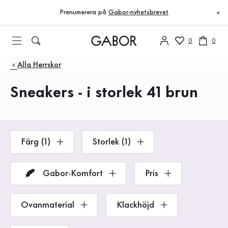
Innehållsförteckning
Till huvudinnehåll
Till innehållsförteckning
Till huvudnavigation
Prenumerera på
Gabor-nyhetsbrevet
×
0
0
Produkter
Alla Herrskor
Sneakers - i storlek 41 brun
Färg (1)
Storlek (1)
Gabor-Komfort
Pris
Ovanmaterial
Klackhöjd