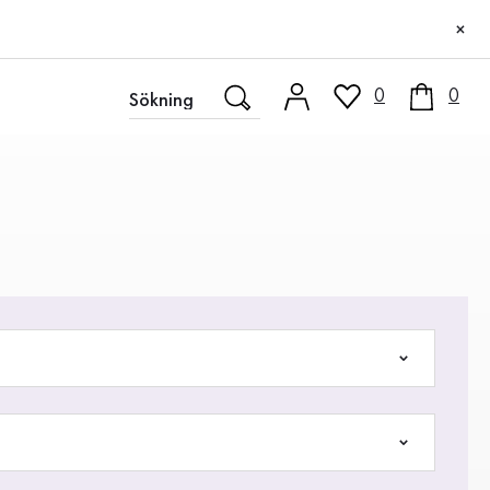
×
0
0