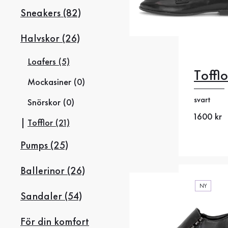
Sneakers (82)
Halvskor (26)
Loafers (5)
Tofflo
35
35
Mockasiner (0)
svart
38
38
Snörskor (0)
Nytt pris
1600 kr
Tofflor (21)
41
4
Pumps (25)
Ballerinor (26)
NY
Sandaler (54)
För din komfort