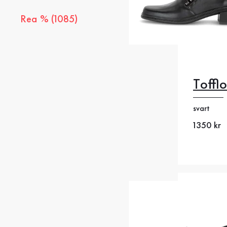
Rea % (1085)
Tofflo
35
35
svart
38
38
Nytt pris
1350 kr
41
4