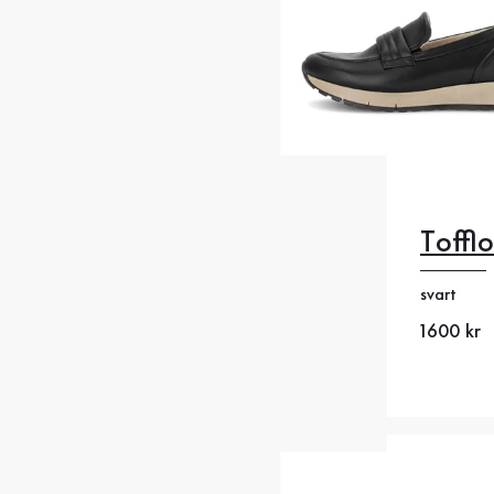
Tofflo
35
35
svart
38
38
Nytt pris
1600 kr
41
4