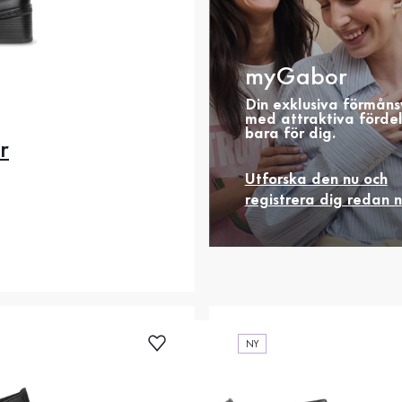
myGabor
Din exklusiva förmåns
med attraktiva förde
bara för dig.
r
.5
36
37
37.5
Utforska den nu och
.5
39
40
40.5
registrera dig redan 
2
42.5
43
44
NY