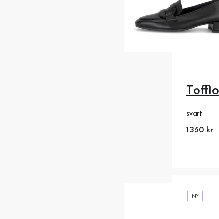
Tofflo
35
35
svart
38
38
Nytt pris
1350 kr
41
4
NY