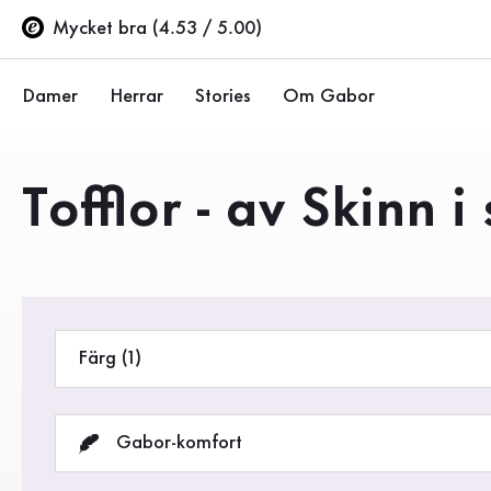
Innehållsförteckning
Till huvudinnehåll
Till innehållsförteckning
Till huvudnavigation
Mycket bra (4.53 / 5.00)
Damer
Herrar
Stories
Om Gabor
Ballerinor
Sneakers
Företaget
Produkter
Tofflor - av Skinn i
Halvskor
Halvskor
Hållbarhet
Pumps
Stövlar
Gabor Stores
Sandaler
Rea %
Återförsäljarsida (EN)
Färg (1)
Sneakers
Stövlar
Gabor-komfort
Stövletter