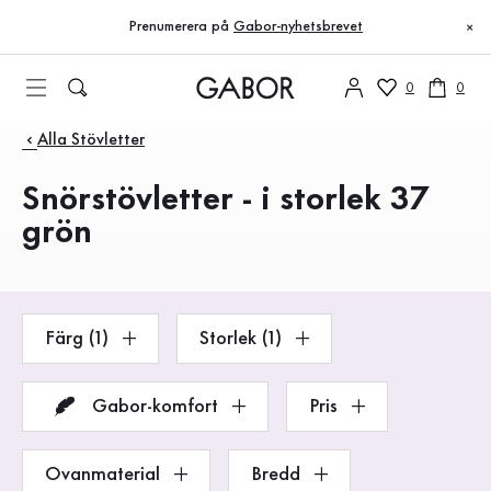
Innehållsförteckning
Till huvudinnehåll
Till innehållsförteckning
Till huvudnavigation
Prenumerera på
Gabor-nyhetsbrevet
×
0
0
Produkter
Alla Stövletter
Snörstövletter - i storlek 37
grön
Färg (1)
Storlek (1)
Gabor-komfort
Pris
Ovanmaterial
Bredd