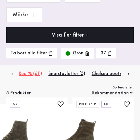
Märke
Visa fler filter +
Grön
Ta bort alla filter
37
Rea % (611)
Snörstövletter (5)
Chelsea boots (2)
Sp
Sortera efter:
5 Produkter
NY
BREDD "H"
NY