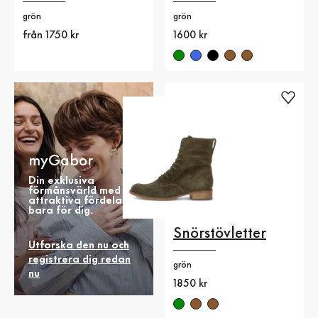
grön
grön
Nytt pris
från 1750 kr
Nytt pris
1600 kr
myGabor
Din exklusiva
förmånsvärld med
attraktiva fördelar
bara för dig.
Snörstövletter
Utforska den nu och
registrera dig redan
grön
nu
Nytt pris
1850 kr