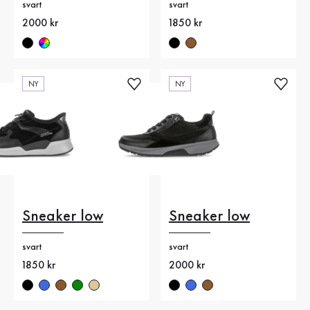
svart
svart
Nytt pris
2000 kr
Nytt pris
1850 kr
NY
NY
Sneaker low
Sneaker low
svart
svart
Nytt pris
1850 kr
Nytt pris
2000 kr