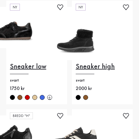
NY
NY
Sneaker low
Sneaker high
svart
svart
Nytt pris
1750 kr
Nytt pris
2000 kr
BREDD "H"