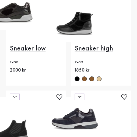
Sneaker low
Sneaker high
svart
svart
Nytt pris
2000 kr
Nytt pris
1850 kr
NY
NY