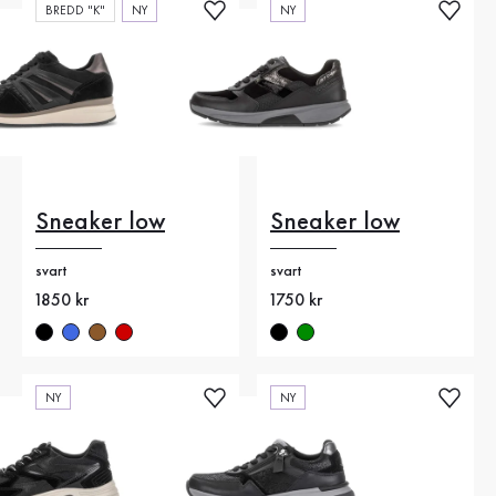
BREDD "K"
NY
NY
Sneaker low
Sneaker low
svart
svart
Nytt pris
1850 kr
Nytt pris
1750 kr
NY
NY