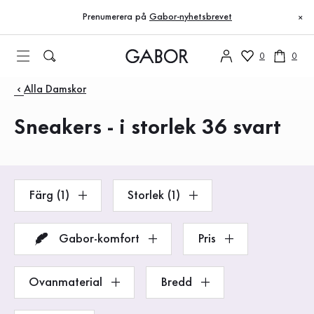
Innehållsförteckning
Till huvudinnehåll
Till innehållsförteckning
Till huvudnavigation
Prenumerera på
Gabor-nyhetsbrevet
×
0
0
Produkter
Alla Damskor
Sneakers - i storlek 36 svart
Färg (1)
Storlek (1)
Gabor-komfort
Pris
Ovanmaterial
Bredd