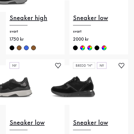
Sneaker high
Sneaker low
svart
svart
Nytt pris
1750 kr
Nytt pris
2000 kr
NY
BREDD "H"
NY
Sneaker low
Sneaker low