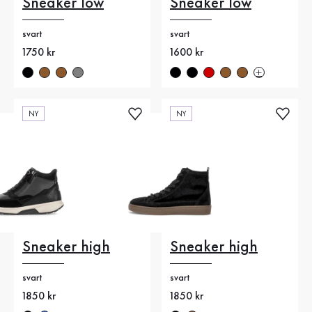
Sneaker low
Sneaker low
svart
svart
Nytt pris
1750 kr
Nytt pris
1600 kr
NY
NY
Sneaker high
Sneaker high
svart
svart
Nytt pris
1850 kr
Nytt pris
1850 kr