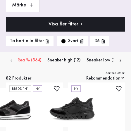
Märke
Visa fler filter +
Svart
Ta bort alla filter
36
Rea % (564)
Sneaker high (12)
Sneaker low (70)
Sortera efter:
82 Produkter
BREDD "H"
NY
NY