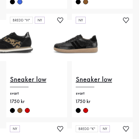
BREDD "H"
NY
NY
Sneaker low
Sneaker low
svart
svart
Nytt pris
1750 kr
Nytt pris
1750 kr
NY
BREDD "K"
NY