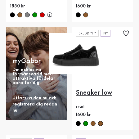
Nytt pris
1850 kr
Nytt pris
1600 kr
BREDD "H"
NY
myGabor
Din exklusiva
förmånsvärld med
attraktiva fördelar
bara för dig.
Sneaker low
Utforska den nu och
registrera dig redan
svart
nu
Nytt pris
1600 kr