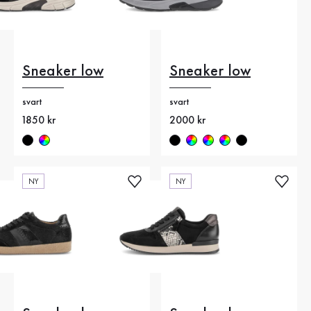
Sneaker low
Sneaker low
svart
svart
Nytt pris
1850 kr
Nytt pris
2000 kr
NY
NY