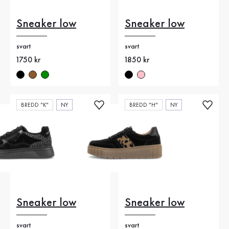
Sneaker low
Sneaker low
svart
svart
Nytt pris
1750 kr
Nytt pris
1850 kr
BREDD "K"
NY
BREDD "H"
NY
Sneaker low
Sneaker low
svart
svart