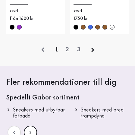
svart
svart
Nytt pris
från 1600 kr
Nytt pris
1750 kr
föregående
1
2
3
Fler rekommendationer till dig
Speciellt Gabor-sortiment
Sneakers med utbytbar
Sneakers med bred
fotbädd
trampdyna