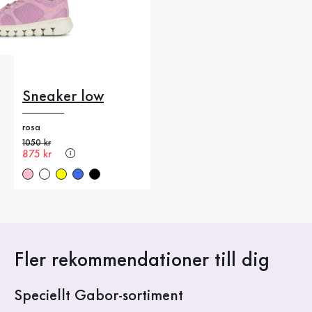
Sneaker low
rosa
Gammalt pris
1050 kr
Nytt pris
875 kr
Fler rekommendationer till dig
Speciellt Gabor-sortiment