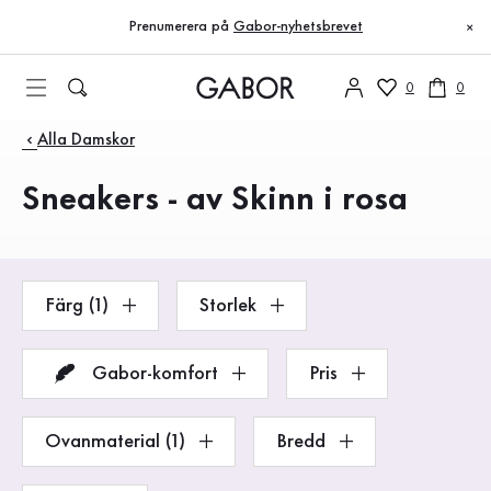
Innehållsförteckning
Till huvudinnehåll
Till innehållsförteckning
Till huvudnavigation
Prenumerera på
Gabor-nyhetsbrevet
×
0
0
Produkter
Alla Damskor
Sneakers - av Skinn i rosa
Färg (1)
Storlek
Gabor-komfort
Pris
Ovanmaterial (1)
Bredd