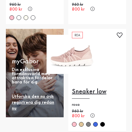
Gammalt pris
960 kr
Gammalt pris
960 kr
Nytt pris
800 kr
Nytt pris
800 kr
REA
myGabor
Din exklusiva
förmånsvärld med
attraktiva fördelar
bara för dig.
Sneaker low
Utforska den nu och
registrera dig redan
rosa
nu
Gammalt pris
960 kr
Nytt pris
800 kr