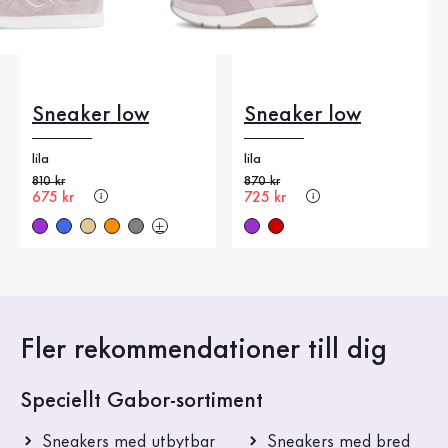
Sneaker low
Sneaker low
lila
lila
Gammalt pris
810 kr
Gammalt pris
870 kr
Nytt pris
675 kr
Nytt pris
725 kr
Fler rekommendationer till dig
Speciellt Gabor-sortiment
Sneakers med utbytbar
Sneakers med bred