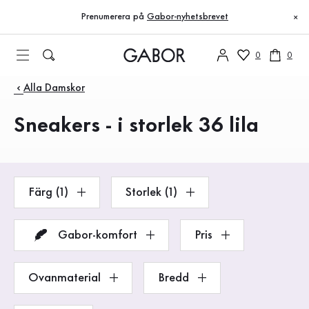
Innehållsförteckning
Till huvudinnehåll
Till innehållsförteckning
Till huvudnavigation
Prenumerera på
Gabor-nyhetsbrevet
×
0
0
Produkter
Alla Damskor
Sneakers - i storlek 36 lila
Färg (1)
Storlek (1)
Gabor-komfort
Pris
Ovanmaterial
Bredd