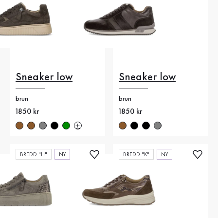
Sneaker low
Sneaker low
brun
brun
Nytt pris
1850 kr
Nytt pris
1850 kr
BREDD "H"
NY
BREDD "K"
NY