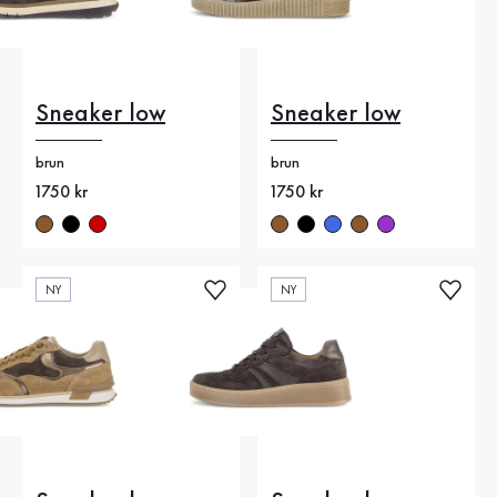
Sneaker low
Sneaker low
brun
brun
Nytt pris
1750 kr
Nytt pris
1750 kr
NY
NY