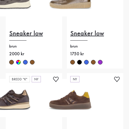
Sneaker low
Sneaker low
brun
brun
Nytt pris
2000 kr
Nytt pris
1750 kr
BREDD "K"
NY
NY