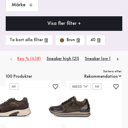
Märke
Visa fler filter +
Brun
Ta bort alla filter
40
Rea % (638)
Sneaker high (21)
Sneaker low (79)
Sortera efter:
100 Produkter
NY
BREDD "H"
NY