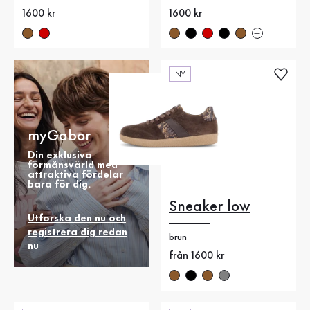
Nytt pris
1600 kr
Nytt pris
1600 kr
NY
myGabor
Din exklusiva
förmånsvärld med
attraktiva fördelar
bara för dig.
Sneaker low
Utforska den nu och
registrera dig redan
brun
nu
Nytt pris
från 1600 kr