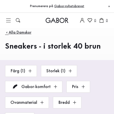
Innehållsförteckning
Till huvudinnehåll
Till innehållsförteckning
Till huvudnavigation
Prenumerera på
Gabor-nyhetsbrevet
×
0
0
Produkter
Alla Damskor
Sneakers - i storlek 40 brun
Färg (1)
Storlek (1)
Gabor-komfort
Pris
Ovanmaterial
Bredd