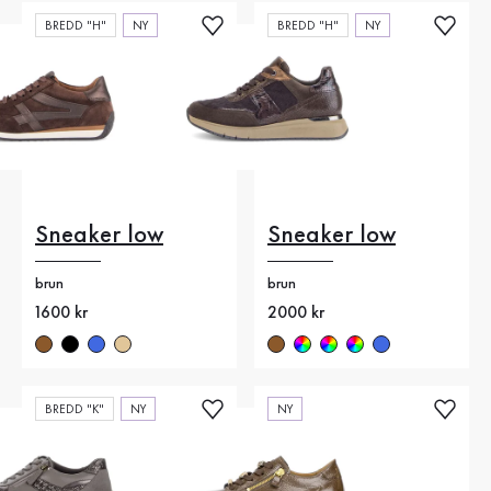
BREDD "H"
NY
BREDD "H"
NY
Sneaker low
Sneaker low
brun
brun
Nytt pris
1600 kr
Nytt pris
2000 kr
BREDD "K"
NY
NY