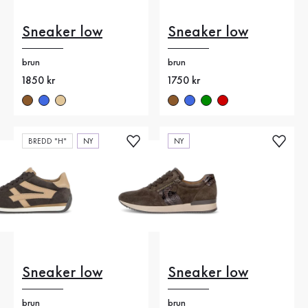
Sneaker low
Sneaker low
brun
brun
Nytt pris
1850 kr
Nytt pris
1750 kr
BREDD "H"
NY
NY
Sneaker low
Sneaker low
brun
brun