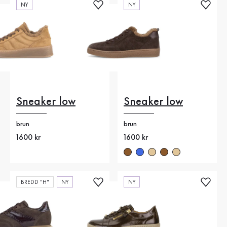
NY
NY
Sneaker low
Sneaker low
brun
brun
Nytt pris
1600 kr
Nytt pris
1600 kr
BREDD "H"
NY
NY