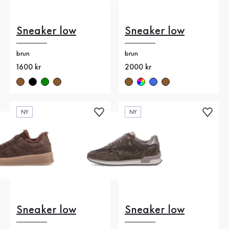
Sneaker low
Sneaker low
brun
brun
Nytt pris
1600 kr
Nytt pris
2000 kr
NY
NY
Sneaker low
Sneaker low