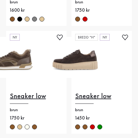
brun
brun
Nytt pris
1600 kr
Nytt pris
1750 kr
NY
BREDD "H"
NY
Sneaker low
Sneaker low
brun
brun
Nytt pris
1750 kr
Nytt pris
1450 kr