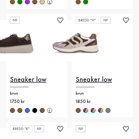
NY
BREDD "H"
NY
Sneaker low
Sneaker low
brun
brun
Nytt pris
1750 kr
Nytt pris
1850 kr
BREDD "K"
NY
NY