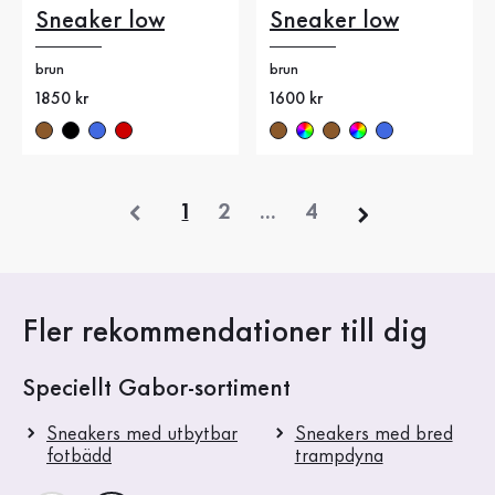
Sneaker low
Sneaker low
brun
brun
Nytt pris
1850 kr
Nytt pris
1600 kr
föregående
1
2
...
4
Fler rekommendationer till dig
Speciellt Gabor-sortiment
Sneakers med utbytbar
Sneakers med bred
fotbädd
trampdyna