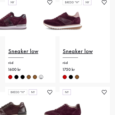
NY
BREDD "H"
NY
Sneaker low
Sneaker low
röd
röd
Nytt pris
1600 kr
Nytt pris
1750 kr
BREDD "H"
NY
NY