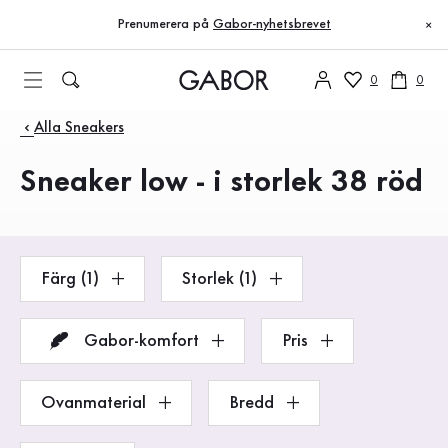
Innehållsförteckning
Till huvudinnehåll
Till innehållsförteckning
Till huvudnavigation
Prenumerera på
Gabor-nyhetsbrevet
×
0
0
Produkter
Alla Sneakers
Sneaker low - i storlek 38 röd
Färg (1)
Storlek (1)
Gabor-komfort
Pris
Ovanmaterial
Bredd