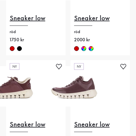
Sneaker low
Sneaker low
röd
röd
Nytt pris
1750 kr
Nytt pris
2000 kr
NY
NY
Sneaker low
Sneaker low