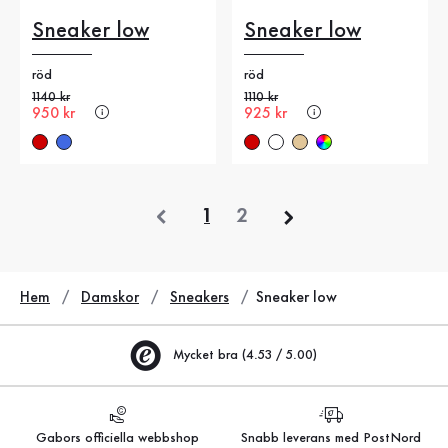
Sneaker low
Sneaker low
röd
röd
Gammalt pris
1140 kr
Gammalt pris
1110 kr
Nytt pris
950 kr
Nytt pris
925 kr
föregående
1
2
Hem
Damskor
Sneakers
Sneaker low
Mycket bra (4.53 / 5.00)
Gabors officiella webbshop
Snabb leverans med PostNord