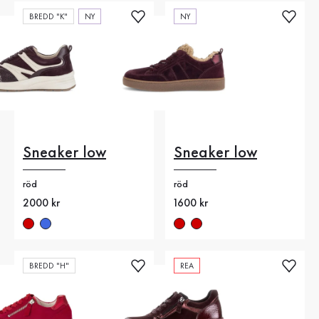
BREDD "K"
NY
NY
Sneaker low
Sneaker low
röd
röd
Nytt pris
2000 kr
Nytt pris
1600 kr
BREDD "H"
REA