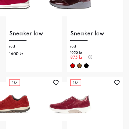
Sneaker low
Sneaker low
röd
röd
Gammalt pris
1050 kr
Nytt pris
1600 kr
Nytt pris
875 kr
REA
REA