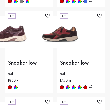
NY
NY
Sneaker low
Sneaker low
röd
röd
Nytt pris
1850 kr
Nytt pris
1750 kr
NY
NY