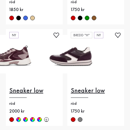
röd
röd
Nytt pris
1850 kr
Nytt pris
1750 kr
NY
BREDD "H"
NY
Sneaker low
Sneaker low
röd
röd
Nytt pris
2000 kr
Nytt pris
1750 kr