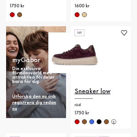
Nytt pris
1750 kr
Nytt pris
1600 kr
NY
myGabor
Din exklusiva
förmånsvärld med
attraktiva fördelar
bara för dig.
Sneaker low
Utforska den nu och
registrera dig redan
röd
nu
Nytt pris
1750 kr