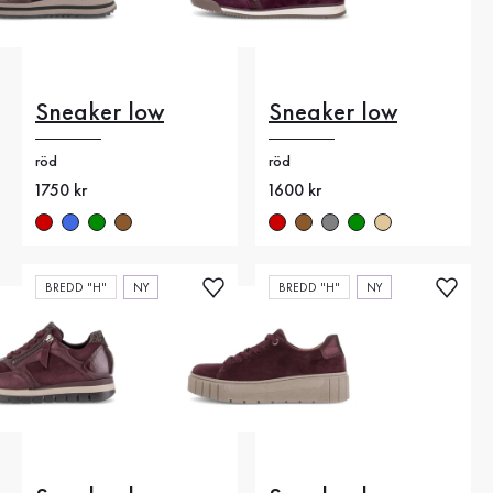
Sneaker low
Sneaker low
röd
röd
Nytt pris
1750 kr
Nytt pris
1600 kr
BREDD "H"
NY
BREDD "H"
NY