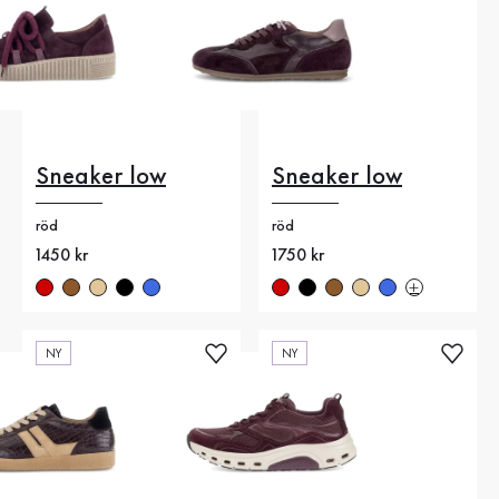
Sneaker low
Sneaker low
röd
röd
Nytt pris
1450 kr
Nytt pris
1750 kr
NY
NY