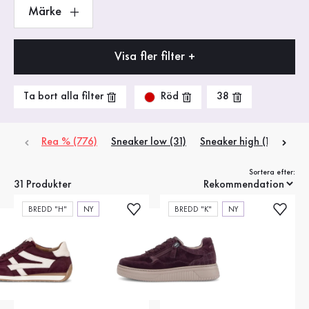
Märke
Visa fler filter +
Röd
Ta bort alla filter
38
Rea % (776)
Sneaker low (31)
Sneaker high (1)
Sortera efter:
31 Produkter
BREDD "H"
NY
BREDD "K"
NY