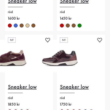
Sneaker low
Sneaker low
röd
röd
Nytt pris
1600 kr
Nytt pris
1450 kr
NY
NY
Sneaker low
Sneaker low
röd
röd
Nytt pris
1850 kr
Nytt pris
1750 kr