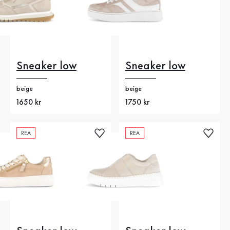
Sneaker low
Sneaker low
beige
beige
Nytt pris
1650 kr
Nytt pris
1750 kr
REA
REA