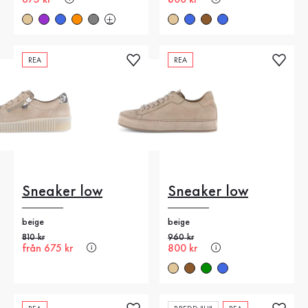
REA
REA
Sneaker low
Sneaker low
beige
beige
Gammalt pris
810 kr
Gammalt pris
960 kr
Nytt pris
från 675 kr
Nytt pris
800 kr