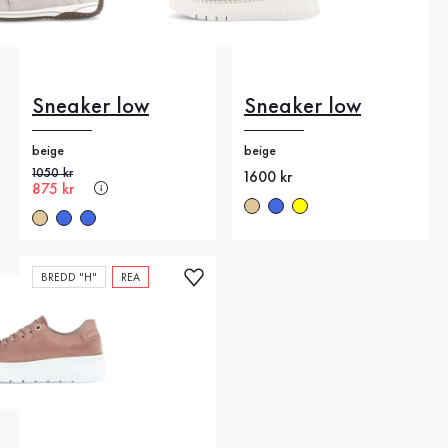
Sneaker low
Sneaker low
beige
beige
Gammalt pris
1050 kr
Nytt pris
1600 kr
Nytt pris
875 kr
BREDD "H"
REA