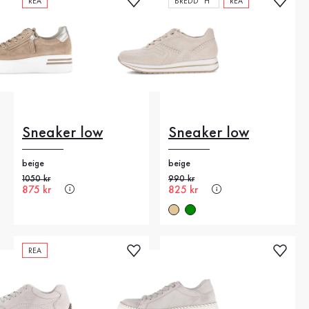
REA
BREDD "H"
REA
Sneaker low
Sneaker low
beige
beige
Gammalt pris
1050 kr
Gammalt pris
990 kr
Nytt pris
875 kr
Nytt pris
825 kr
REA