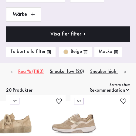
Märke
Visa fler filter +
Beige
Ta bort alla filter
Mocka
Rea % (1183)
Sneaker low (20)
Sneaker high (3)
Sortera efter:
20 Produkter
NY
NY