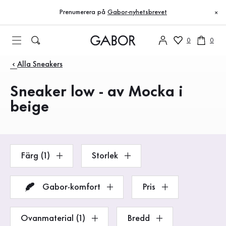
Innehållsförteckning
Till huvudinnehåll
Till innehållsförteckning
Till huvudnavigation
Prenumerera på
Gabor-nyhetsbrevet
×
0
0
Produkter
Alla Sneakers
Sneaker low - av Mocka i
beige
Färg (1)
Storlek
Gabor-komfort
Pris
Ovanmaterial (1)
Bredd