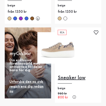
beige
beige
Nytt pris
från 1350 kr
Nytt pris
från 1350 kr
REA
myGabor
Din exklusiva
förmånsvärld med
attraktiva fördelar
bara för dig.
Sneaker low
Utforska den nu och
registrera dig redan
beige
nu
Gammalt pris
960 kr
Nytt pris
800 kr