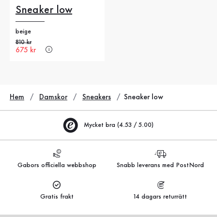
Sneaker low
beige
Gammalt pris
810 kr
Nytt pris
675 kr
Hem
Damskor
Sneakers
Sneaker low
Mycket bra (4.53 / 5.00)
Gabors officiella webbshop
Snabb leverans med PostNord
Gratis frakt
14 dagars returrätt