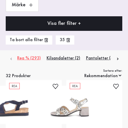
Märke
Visa fler filter +
Ta bort alla filter
35
Rea % (293)
Kilsandaletter (2)
Pantoletter (4)
Plat
Sortera efter:
32 Produkter
REA
REA