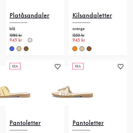
Platåsandaler
Kilsandaletter
blå
orange
Gammalt pris
1080 kr
Gammalt pris
1350 kr
Nytt pris
945 kr
Nytt pris
945 kr
REA
REA
Pantoletter
Pantoletter