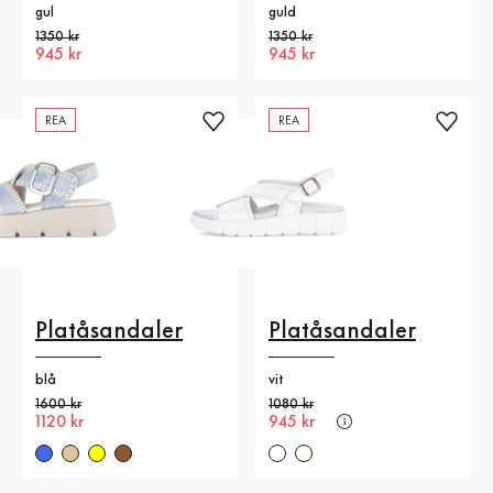
gul
guld
Gammalt pris
1350 kr
Gammalt pris
1350 kr
Nytt pris
945 kr
Nytt pris
945 kr
REA
REA
Platåsandaler
Platåsandaler
blå
vit
Gammalt pris
1600 kr
Gammalt pris
1080 kr
Nytt pris
1120 kr
Nytt pris
945 kr