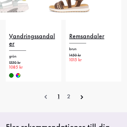
Vandringssandal
Remsandaler
er
brun
Gammalt pris
1450 kr
grön
Nytt pris
1015 kr
Gammalt pris
1550 kr
Nytt pris
1085 kr
föregående
1
2