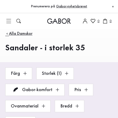
Innehållsförteckning
Till huvudinnehåll
Till innehållsförteckning
Till huvudnavigation
Prenumerera på
Gabor-nyhetsbrevet
×
0
0
Produkter
Alla Damskor
Sandaler - i storlek 35
Färg
Storlek (1)
Gabor-komfort
Pris
Ovanmaterial
Bredd