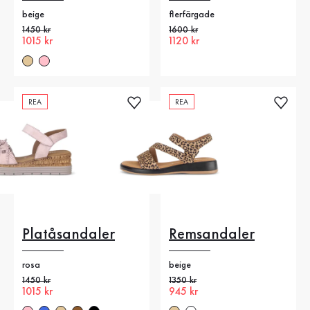
beige
flerfärgade
Gammalt pris
1450 kr
Gammalt pris
1600 kr
Nytt pris
1015 kr
Nytt pris
1120 kr
REA
REA
Platåsandaler
Remsandaler
rosa
beige
Gammalt pris
1450 kr
Gammalt pris
1350 kr
Nytt pris
1015 kr
Nytt pris
945 kr