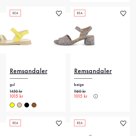
REA
REA
Remsandaler
Remsandaler
gul
beige
Gammalt pris
1450 kr
Gammalt pris
1160 kr
Nytt pris
1015 kr
Nytt pris
1015 kr
REA
REA