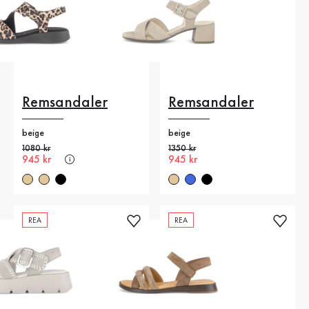
Remsandaler
Remsandaler
beige
beige
Gammalt pris
1080 kr
Gammalt pris
1350 kr
Nytt pris
945 kr
Nytt pris
945 kr
REA
REA