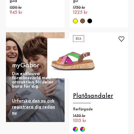
guld
gul
Gammalt pris
1350 kr
Gammalt pris
1750 kr
Nytt pris
945 kr
Nytt pris
1225 kr
REA
myGabor
Din exklusiva
förmånsvärld med
attraktiva fördelar
bara för dig.
Platåsandaler
Utforska den nu och
registrera dig redan
flerfärgade
nu
Gammalt pris
1450 kr
Nytt pris
1015 kr