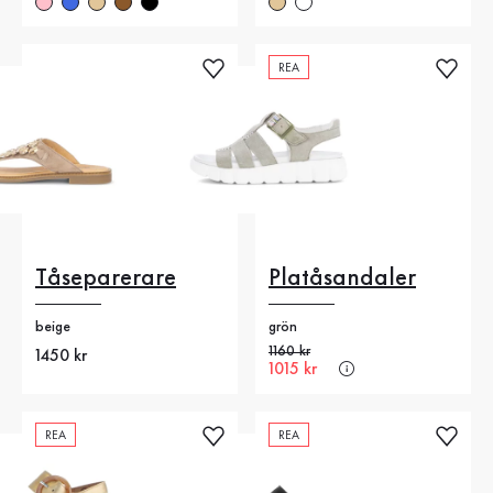
REA
Tåseparerare
Platåsandaler
beige
grön
Gammalt pris
1160 kr
Nytt pris
1450 kr
Nytt pris
1015 kr
REA
REA