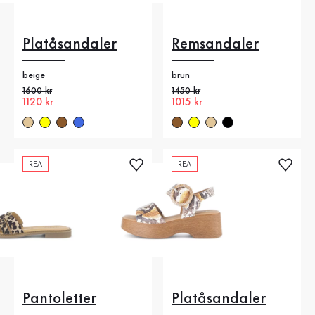
Platåsandaler
Remsandaler
beige
brun
Gammalt pris
1600 kr
Gammalt pris
1450 kr
Nytt pris
1120 kr
Nytt pris
1015 kr
REA
REA
Pantoletter
Platåsandaler