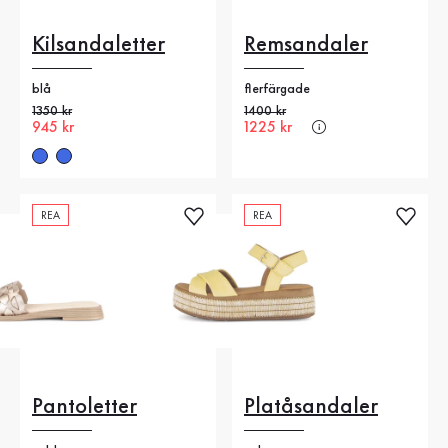
Kilsandaletter
Remsandaler
blå
flerfärgade
Gammalt pris
1350 kr
Gammalt pris
1400 kr
Nytt pris
945 kr
Nytt pris
1225 kr
REA
REA
Pantoletter
Platåsandaler