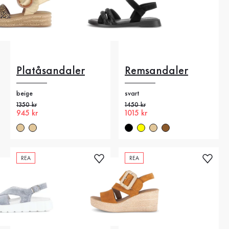
Platåsandaler
Remsandaler
beige
svart
Gammalt pris
1350 kr
Gammalt pris
1450 kr
Nytt pris
945 kr
Nytt pris
1015 kr
REA
REA