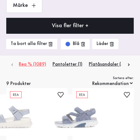
Märke
Visa fler filter +
Blå
Ta bort alla filter
Läder
Rea % (1089)
Pantoletter (1)
Platåsandaler (4)
Rem
Sortera efter:
9 Produkter
REA
REA