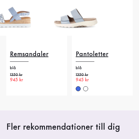
Remsandaler
Pantoletter
blå
blå
Gammalt pris
1350 kr
Gammalt pris
1350 kr
Nytt pris
945 kr
Nytt pris
945 kr
Fler rekommendationer till dig