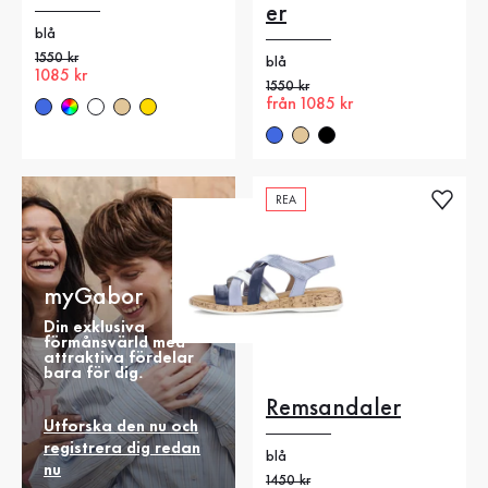
er
blå
Gammalt pris
1550 kr
blå
Nytt pris
1085 kr
Gammalt pris
1550 kr
Nytt pris
från 1085 kr
REA
myGabor
Din exklusiva
förmånsvärld med
attraktiva fördelar
bara för dig.
Remsandaler
Utforska den nu och
registrera dig redan
blå
nu
Gammalt pris
1450 kr