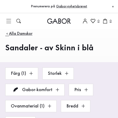
Innehållsförteckning
Till huvudinnehåll
Till innehållsförteckning
Till huvudnavigation
Prenumerera på
Gabor-nyhetsbrevet
×
0
0
Produkter
Alla Damskor
Sandaler - av Skinn i blå
Färg (1)
Storlek
Gabor-komfort
Pris
Ovanmaterial (1)
Bredd