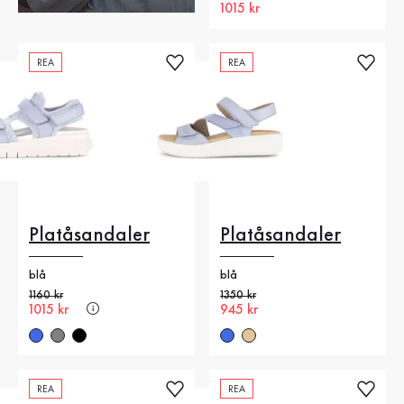
Nytt pris
1015 kr
REA
REA
Platåsandaler
Platåsandaler
blå
blå
Gammalt pris
1160 kr
Gammalt pris
1350 kr
Nytt pris
1015 kr
Nytt pris
945 kr
REA
REA