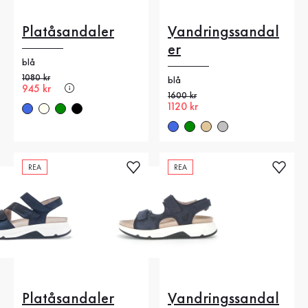
Platåsandaler
Vandringssandal
er
blå
Gammalt pris
1080 kr
blå
Nytt pris
945 kr
Gammalt pris
1600 kr
Nytt pris
1120 kr
REA
REA
Platåsandaler
Vandringssandal