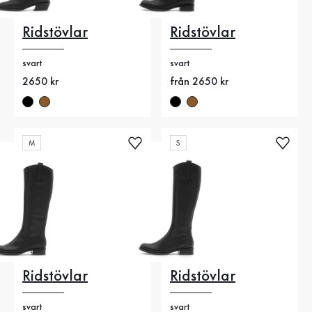
Ridstövlar
Ridstövlar
svart
svart
Nytt pris
2650 kr
Nytt pris
från 2650 kr
M
S
Ridstövlar
Ridstövlar
svart
svart