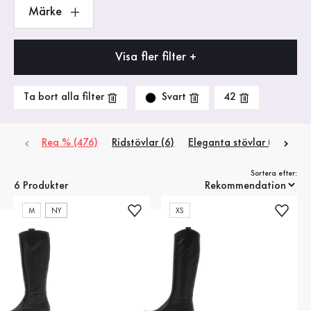
Märke
Visa fler filter +
Svart
Ta bort alla filter
42
Rea % (476)
Ridstövlar (6)
Eleganta stövlar (7)
Pla
Sortera efter:
6 Produkter
M
NY
XS