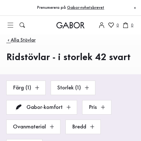
Innehållsförteckning
Till huvudinnehåll
Till innehållsförteckning
Till huvudnavigation
Prenumerera på
Gabor-nyhetsbrevet
×
0
0
Produkter
Alla Stövlar
Ridstövlar - i storlek 42 svart
Färg (1)
Storlek (1)
Gabor-komfort
Pris
Ovanmaterial
Bredd