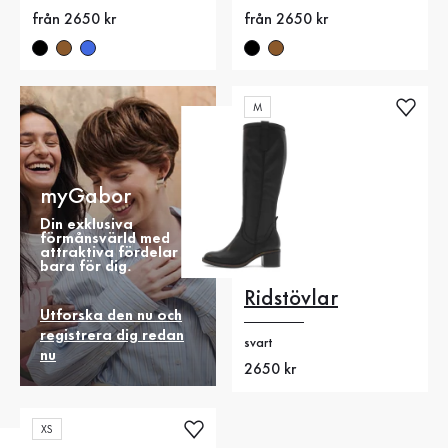
Nytt pris
från 2650 kr
Nytt pris
från 2650 kr
M
myGabor
Din exklusiva
förmånsvärld med
attraktiva fördelar
bara för dig.
Ridstövlar
Utforska den nu och
registrera dig redan
svart
nu
Nytt pris
2650 kr
XS