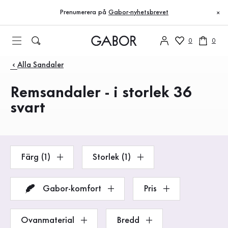
Innehållsförteckning
Till huvudinnehåll
Till innehållsförteckning
Till huvudnavigation
Prenumerera på
Gabor-nyhetsbrevet
×
0
0
Produkter
Alla Sandaler
Remsandaler - i storlek 36
svart
Färg (1)
Storlek (1)
Gabor-komfort
Pris
Ovanmaterial
Bredd