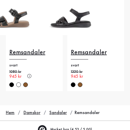
Remsandaler
Remsandaler
svart
svart
Gammalt pris
1080 kr
Gammalt pris
1350 kr
Nytt pris
945 kr
Nytt pris
945 kr
Hem
Damskor
Sandaler
Remsandaler
Mycket bra (4.53 / 5.00)