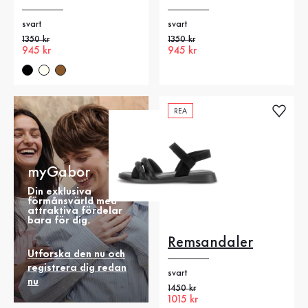
svart
svart
Gammalt pris
1350 kr
Gammalt pris
1350 kr
Nytt pris
945 kr
Nytt pris
945 kr
REA
myGabor
Din exklusiva
förmånsvärld med
attraktiva fördelar
bara för dig.
Remsandaler
Utforska den nu och
registrera dig redan
svart
nu
Gammalt pris
1450 kr
Nytt pris
1015 kr