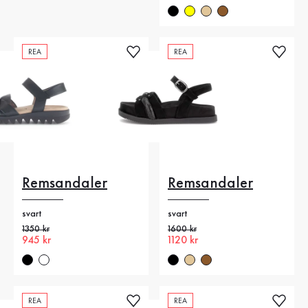
REA
REA
Remsandaler
Remsandaler
svart
svart
Gammalt pris
1350 kr
Gammalt pris
1600 kr
Nytt pris
945 kr
Nytt pris
1120 kr
REA
REA