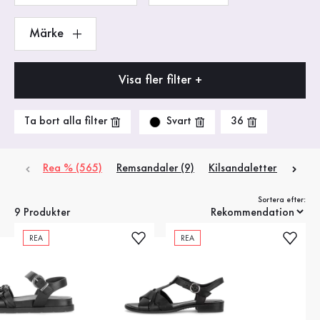
Märke
Visa fler filter +
Svart
Ta bort alla filter
36
Rea % (565)
Remsandaler (9)
Kilsandaletter (2)
Pa
Sortera efter:
9 Produkter
REA
REA