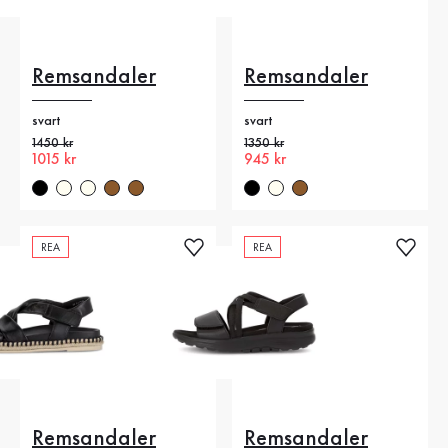
Remsandaler
Remsandaler
svart
svart
Gammalt pris
1450 kr
Gammalt pris
1350 kr
Nytt pris
1015 kr
Nytt pris
945 kr
REA
REA
Remsandaler
Remsandaler