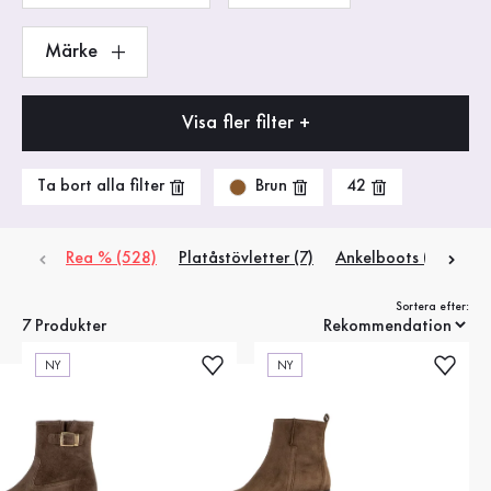
Märke
Visa fler filter +
Brun
Ta bort alla filter
42
Rea % (528)
Platåstövletter (7)
Ankelboots (1)
Che
Sortera efter:
7 Produkter
NY
NY