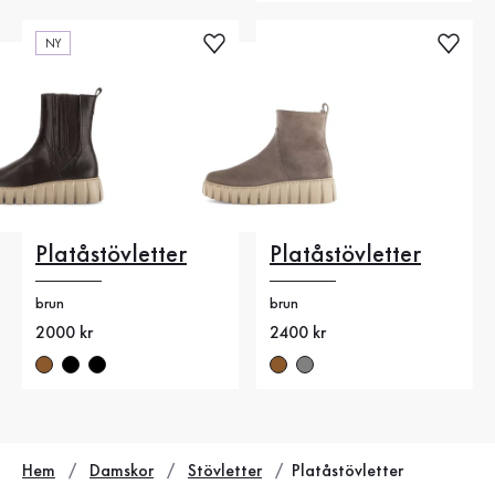
NY
Platåstövletter
Platåstövletter
brun
brun
Nytt pris
2000 kr
Nytt pris
2400 kr
Hem
Damskor
Stövletter
Platåstövletter