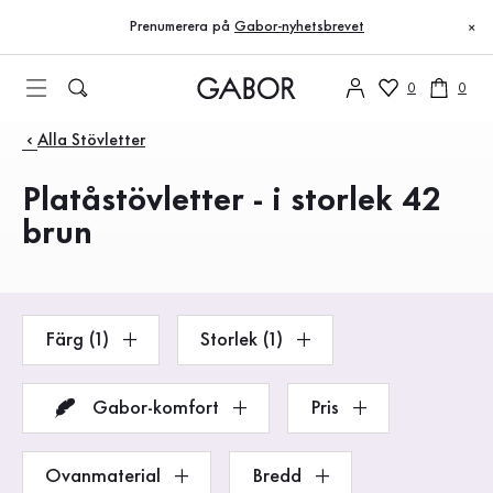
Innehållsförteckning
Till huvudinnehåll
Till innehållsförteckning
Till huvudnavigation
Prenumerera på
Gabor-nyhetsbrevet
×
0
0
Produkter
Alla Stövletter
Platåstövletter - i storlek 42
brun
Färg (1)
Storlek (1)
Gabor-komfort
Pris
Ovanmaterial
Bredd