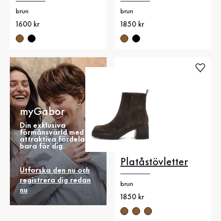
brun
brun
Nytt pris
1600 kr
Nytt pris
1850 kr
myGabor
Din exklusiva
förmånsvärld med
attraktiva fördelar
bara för dig.
Platåstövletter
Utforska den nu och
registrera dig redan
brun
nu
Nytt pris
1850 kr