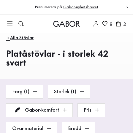
Innehållsförteckning
Till huvudinnehåll
Till innehållsförteckning
Till huvudnavigation
Prenumerera på
Gabor-nyhetsbrevet
×
0
0
Produkter
Alla Stövlar
Platåstövlar - i storlek 42
svart
Färg (1)
Storlek (1)
Gabor-komfort
Pris
Ovanmaterial
Bredd