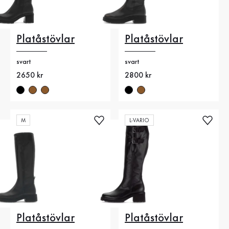
Platåstövlar
Platåstövlar
svart
svart
Nytt pris
2650 kr
Nytt pris
2800 kr
M
L-VARIO
Platåstövlar
Platåstövlar