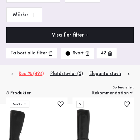
Märke
Visa fler filter +
Svart
Ta bort alla filter
42
Rea % (494)
Platåstövlar (5)
Eleganta stövlar (7)
R
Sortera efter:
5 Produkter
M-VARIO
S