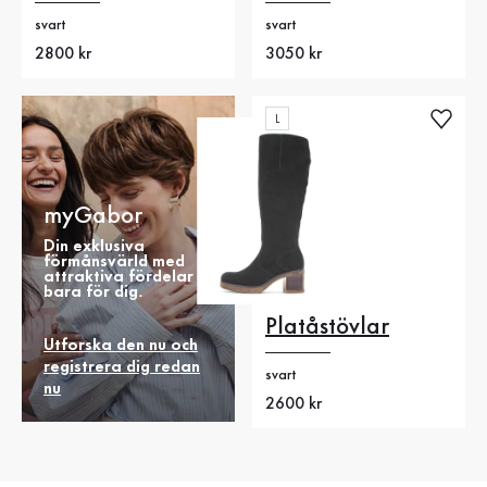
svart
svart
Nytt pris
2800 kr
Nytt pris
3050 kr
L
myGabor
Din exklusiva
förmånsvärld med
attraktiva fördelar
bara för dig.
Platåstövlar
Utforska den nu och
registrera dig redan
svart
nu
Nytt pris
2600 kr