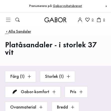
Innehållsförteckning
Till huvudinnehåll
Till innehållsförteckning
Till huvudnavigation
Prenumerera på
Gabor-nyhetsbrevet
×
0
0
Produkter
Alla Sandaler
Platåsandaler - i storlek 37
vit
Färg (1)
Storlek (1)
Gabor-komfort
Pris
Ovanmaterial
Bredd