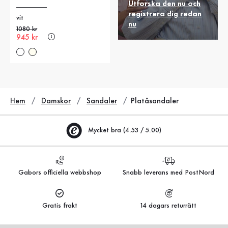
Utforska den nu och
registrera dig redan
vit
nu
Gammalt pris
1080 kr
Nytt pris
945 kr
Hem
Damskor
Sandaler
Platåsandaler
Mycket bra (4.53 / 5.00)
Gabors officiella webbshop
Snabb leverans med PostNord
Gratis frakt
14 dagars returrätt