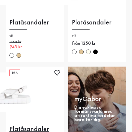
Platåsandaler
Platåsandaler
vit
vit
Gammalt pris
1350 kr
Nytt pris
från 1350 kr
Nytt pris
945 kr
REA
myGabor
Din exklusiva
förmånsvärld med
attraktiva fördelar
bara för dig.
Platåsandaler