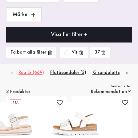
Märke
Visa fler filter +
Vit
Ta bort alla filter
37
Rea % (669)
Platåsandaler (3)
Kilsandaletter (2)
P
Sortera efter:
3 Produkter
REA