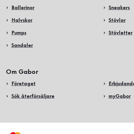
Ballerinor
Sneakers
Halvskor
Stövlar
Pumps
Stövletter
Sandaler
Om Gabor
Företaget
Erbjudand
Sök återförsäljare
myGabor