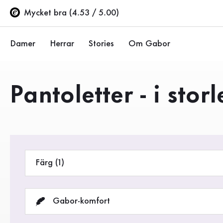
Innehållsförteckning
Till huvudinnehåll
Till innehållsförteckning
Till huvudnavigation
Mycket bra (4.53 / 5.00)
Damer
Herrar
Stories
Om Gabor
Ballerinor
Sneakers
Företaget
Produkter
Pantoletter - i stor
Halvskor
Halvskor
Hållbarhet
Pumps
Stövlar
Gabor Stores
Sandaler
Rea %
Återförsäljarsida (EN)
Färg (1)
Sneakers
Stövlar
Gabor-komfort
Stövletter