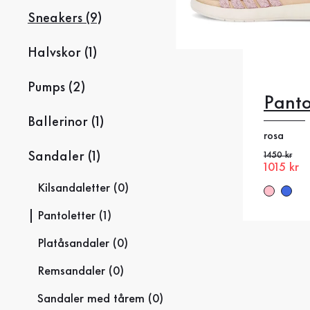
Sneakers (9)
Halvskor (1)
Pumps (2)
Panto
Ballerinor (1)
rosa
Sandaler (1)
Gammalt pr
1450 kr
Nytt pris
1015 kr
39
4
Kilsandaletter (0)
Pantoletter (1)
Platåsandaler (0)
Remsandaler (0)
Sandaler med tårem (0)