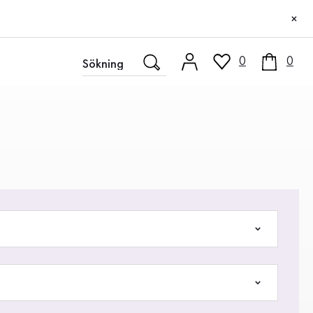
×
0
0