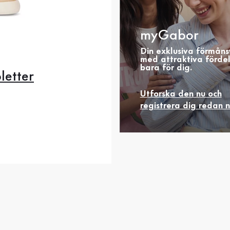
myGabor
Din exklusiva förmåns
med attraktiva förde
bara för dig.
letter
Utforska den nu och
registrera dig redan 
is
0
41