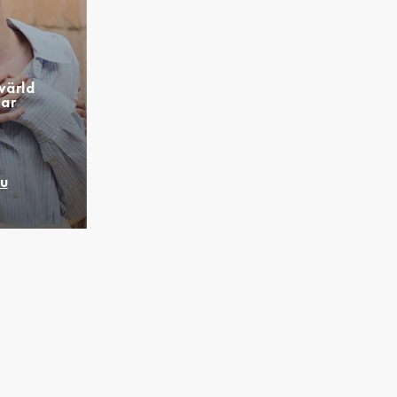
värld
lar
nu