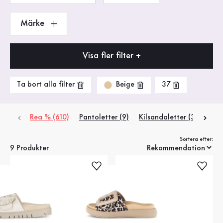
Märke
Visa fler filter +
Beige
Ta bort alla filter
37
Rea % (610)
Pantoletter (9)
Kilsandaletter (3)
Plat
Sortera efter:
9 Produkter