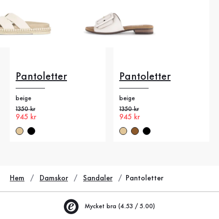
Pantoletter
Pantoletter
beige
beige
Gammalt pris
1350 kr
Gammalt pris
1350 kr
Nytt pris
945 kr
Nytt pris
945 kr
Hem
Damskor
Sandaler
Pantoletter
Mycket bra (4.53 / 5.00)