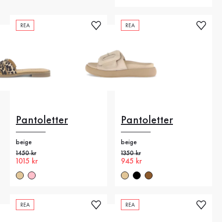
REA
REA
Pantoletter
Pantoletter
beige
beige
Gammalt pris
1450 kr
Gammalt pris
1350 kr
Nytt pris
1015 kr
Nytt pris
945 kr
REA
REA