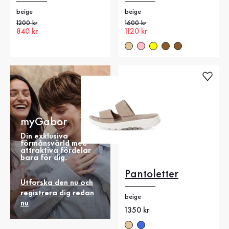
beige
beige
Gammalt pris
1200 kr
Gammalt pris
1600 kr
Nytt pris
840 kr
Nytt pris
1120 kr
myGabor
Din exklusiva
förmånsvärld med
attraktiva fördelar
bara för dig.
Pantoletter
Utforska den nu och
registrera dig redan
beige
nu
Nytt pris
1350 kr