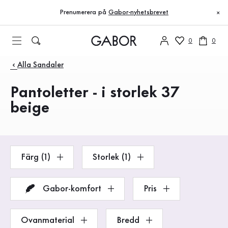
Innehållsförteckning
Till huvudinnehåll
Till innehållsförteckning
Till huvudnavigation
Prenumerera på
Gabor-nyhetsbrevet
×
0
0
Produkter
Alla Sandaler
Pantoletter - i storlek 37
beige
Färg (1)
Storlek (1)
Gabor-komfort
Pris
Ovanmaterial
Bredd