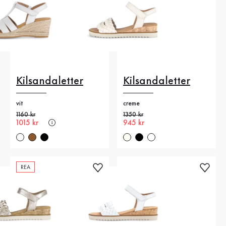
Kilsandaletter
Kilsandaletter
vit
creme
Gammalt pris
1160 kr
Gammalt pris
1350 kr
Nytt pris
1015 kr
Nytt pris
945 kr
REA