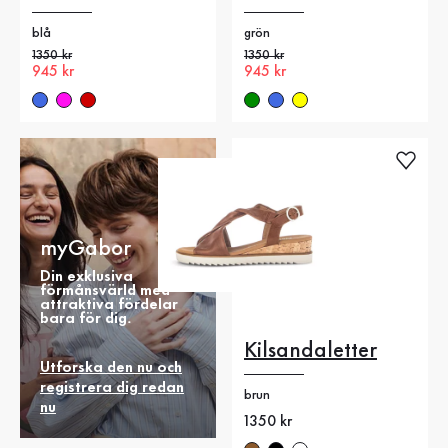
blå
grön
Gammalt pris
1350 kr
Gammalt pris
1350 kr
Nytt pris
945 kr
Nytt pris
945 kr
myGabor
Din exklusiva
förmånsvärld med
attraktiva fördelar
bara för dig.
Kilsandaletter
Utforska den nu och
registrera dig redan
brun
nu
Nytt pris
1350 kr