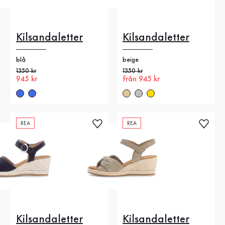
Kilsandaletter
Kilsandaletter
blå
beige
Gammalt pris
1350 kr
Gammalt pris
1350 kr
Nytt pris
945 kr
Nytt pris
från 945 kr
REA
REA
Kilsandaletter
Kilsandaletter