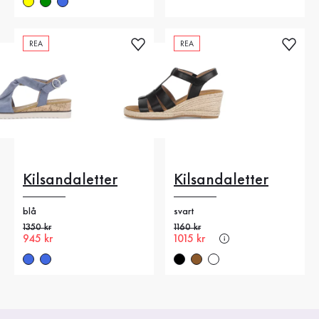
REA
REA
Kilsandaletter
Kilsandaletter
blå
svart
Gammalt pris
1350 kr
Gammalt pris
1160 kr
Nytt pris
945 kr
Nytt pris
1015 kr