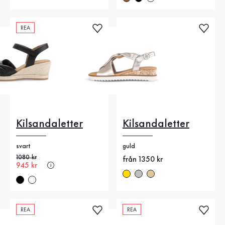
REA
Kilsandaletter
Kilsandaletter
svart
guld
Gammalt pris
1080 kr
Nytt pris
från 1350 kr
Nytt pris
945 kr
REA
REA