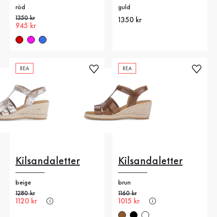
röd
guld
Gammalt pris
1350 kr
Nytt pris
1350 kr
Nytt pris
945 kr
REA
REA
Kilsandaletter
Kilsandaletter
beige
brun
Gammalt pris
1280 kr
Gammalt pris
1160 kr
Nytt pris
1120 kr
Nytt pris
1015 kr