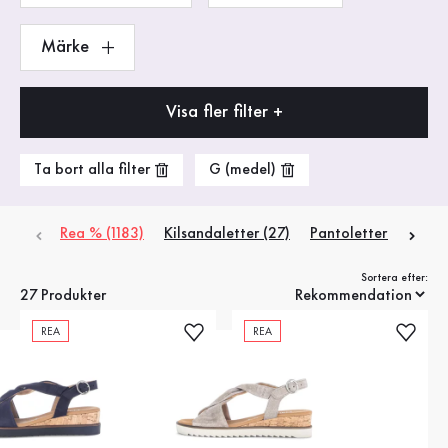
Märke
Visa fler filter +
Ta bort alla filter
G (medel)
Rea % (1183)
Kilsandaletter (27)
Pantoletter (33)
P
Sortera efter:
27 Produkter
REA
REA