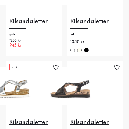
Kilsandaletter
Kilsandaletter
guld
vit
Gammalt pris
1350 kr
Nytt pris
1350 kr
Nytt pris
945 kr
REA
Kilsandaletter
Kilsandaletter