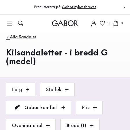
Innehållsförteckning
Till huvudinnehåll
Till innehållsförteckning
Till huvudnavigation
Prenumerera på
Gabor-nyhetsbrevet
×
0
0
Produkter
Alla Sandaler
Kilsandaletter - i bredd G
(medel)
Färg
Storlek
Gabor-komfort
Pris
Ovanmaterial
Bredd (1)