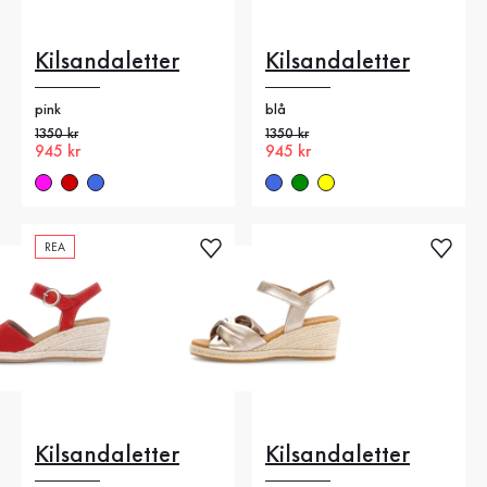
Kilsandaletter
Kilsandaletter
pink
blå
Gammalt pris
1350 kr
Gammalt pris
1350 kr
Nytt pris
945 kr
Nytt pris
945 kr
REA
Kilsandaletter
Kilsandaletter