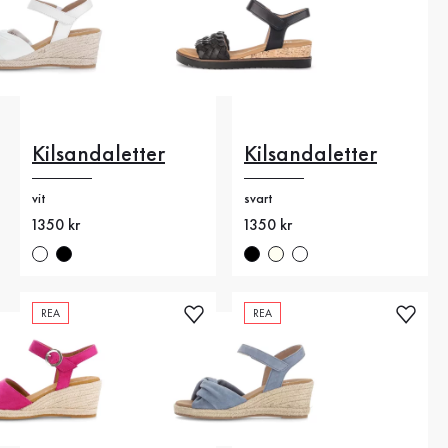
Kilsandaletter
Kilsandaletter
vit
svart
Nytt pris
1350 kr
Nytt pris
1350 kr
REA
REA