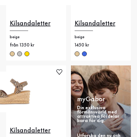
Kilsandaletter
Kilsandaletter
beige
beige
Nytt pris
från 1350 kr
Nytt pris
1450 kr
myGabor
Din exklusiva
förmånsvärld med
attraktiva fördelar
bara för dig.
Kilsandaletter
Utforska den nu och