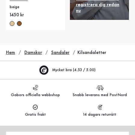
registrera dig redan
beige
nu
Nytt pris
1450 kr
Hem
Damskor
Sandaler
Kilsandaletter
Mycket bra (4.53 / 5.00)
Gabors officiella webbshop
Snabb leverans med PostNord
Gratis frakt
14 dagars returrätt