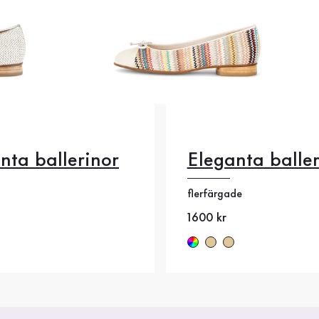
nta ballerinor
Eleganta baller
flerfärgade
Nytt pris
1600 kr
1
42
35
42