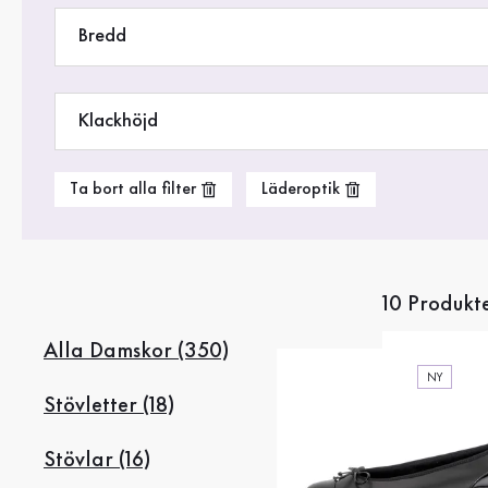
Rea %
Bredd
Klackhöjd
Ta bort alla filter
Läderoptik
10 Produkt
Alla Damskor (350)
NY
Stövletter (18)
Stövlar (16)