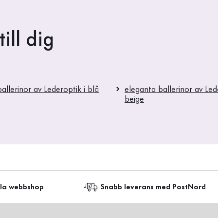
ill dig
allerinor av Lederoptik i blå
eleganta ballerinor av Led
beige
lla webbshop
Snabb leverans med PostNord