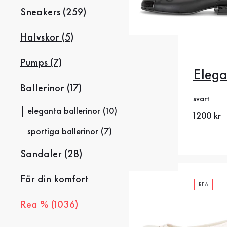
Sneakers (259)
Halvskor (5)
Pumps (7)
Elega
35
35
Ballerinor (17)
svart
38
38
eleganta ballerinor (10)
Nytt pris
1200 kr
41
4
sportiga ballerinor (7)
Sandaler (28)
För din komfort
REA
Rea % (1036)