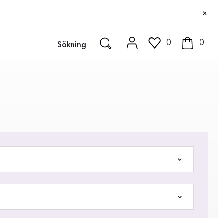
×
0
0