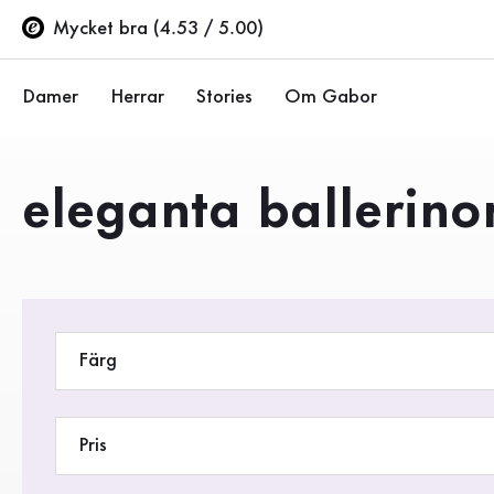
Innehållsförteckning
Till huvudinnehåll
Till innehållsförteckning
Till huvudnavigation
Mycket bra (4.53 / 5.00)
Damer
Herrar
Stories
Om Gabor
Ballerinor
Sneakers
Företaget
Produkter
eleganta ballerino
Halvskor
Halvskor
Hållbarhet
Pumps
Stövlar
Gabor Stores
Sandaler
Rea %
Återförsäljarsida (EN)
Färg
Sneakers
Stövlar
Pris
Stövletter