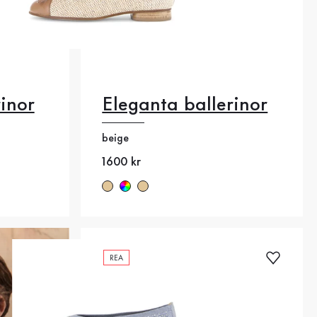
inor
Eleganta ballerinor
37.5
beige
40.5
Nytt pris
1600 kr
44
35.5
44
REA