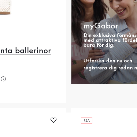
myGabor
Din exklusiva förmåns
med attraktiva förde
bara för dig.
nta ballerinor
Utforska den nu och
registrera dig redan 
is
REA