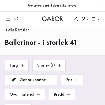
Innehållsförteckning
Till huvudinnehåll
Till innehållsförteckning
Till huvudnavigation
Prenumerera på
Gabor-nyhetsbrevet
×
0
0
Produkter
Alla Damskor
Ballerinor - i storlek 41
Färg
Storlek (1)
Gabor-komfort
Pris
Ovanmaterial
Bredd