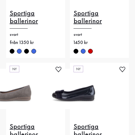
Sportiga
Sportiga
ballerinor
ballerinor
svart
svart
Nytt pris
från 1350 kr
Nytt pris
1450 kr
NY
NY
Sportiga
Sportiga
ballerinor
ballerinor