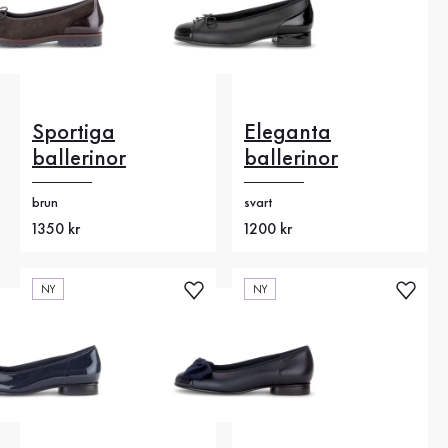
Sportiga
Eleganta
ballerinor
ballerinor
brun
svart
Nytt pris
1350 kr
Nytt pris
1200 kr
NY
NY