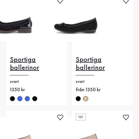
Sportiga
Sportiga
ballerinor
ballerinor
svart
svart
Nytt pris
1350 kr
Nytt pris
från 1350 kr
NY