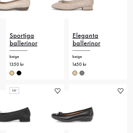
Sportiga
Eleganta
ballerinor
ballerinor
beige
beige
Nytt pris
1350 kr
Nytt pris
1450 kr
NY