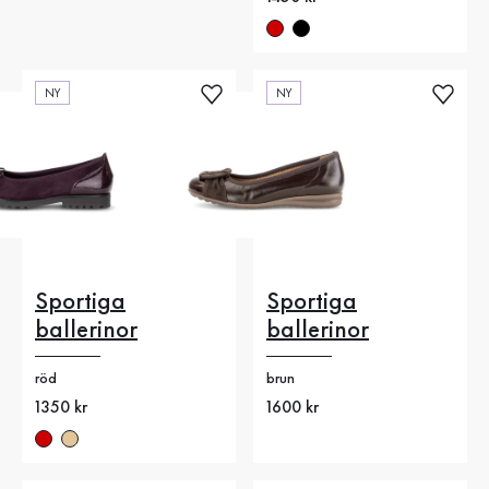
NY
NY
Sportiga
Sportiga
ballerinor
ballerinor
röd
brun
Nytt pris
1350 kr
Nytt pris
1600 kr