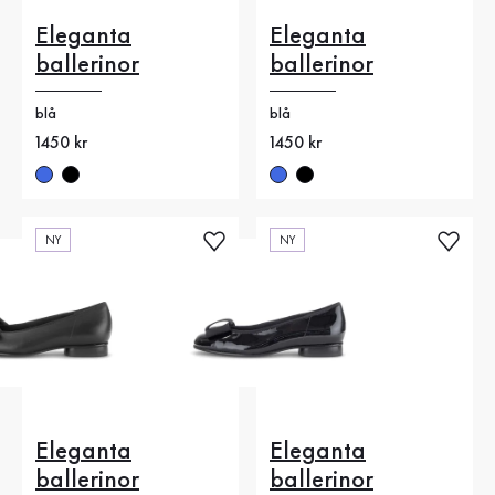
Eleganta
Eleganta
ballerinor
ballerinor
blå
blå
Nytt pris
1450 kr
Nytt pris
1450 kr
NY
NY
Eleganta
Eleganta
ballerinor
ballerinor