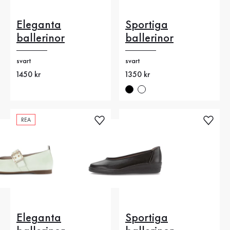
Eleganta
Sportiga
ballerinor
ballerinor
svart
svart
Nytt pris
1450 kr
Nytt pris
1350 kr
REA
Eleganta
Sportiga