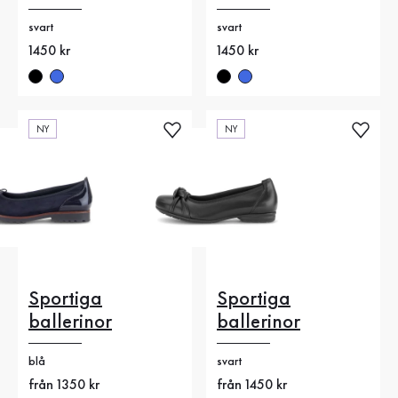
svart
svart
Nytt pris
1450 kr
Nytt pris
1450 kr
NY
NY
Sportiga
Sportiga
ballerinor
ballerinor
blå
svart
Nytt pris
från 1350 kr
Nytt pris
från 1450 kr