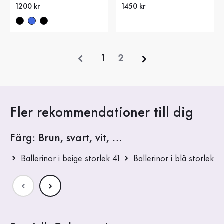
Nytt pris
1200 kr
Nytt pris
1450 kr
föregående
1
2
Fler rekommendationer till dig
Färg: Brun, svart, vit, …
Ballerinor i beige storlek 41
Ballerinor i blå storlek 41