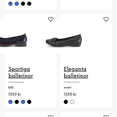
Sportiga
Eleganta
ballerinor
ballerinor
blå
svart
Nytt pris
1350 kr
Nytt pris
1350 kr