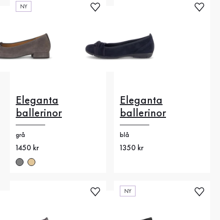
NY
Eleganta
Eleganta
ballerinor
ballerinor
grå
blå
Nytt pris
1450 kr
Nytt pris
1350 kr
NY