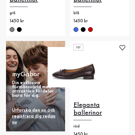
grå
blå
Nytt pris
1450 kr
Nytt pris
1450 kr
NY
myGabor
Din exklusiva
förmånsvärld med
attraktiva fördelar
bara för dig.
Eleganta
Utforska den nu och
ballerinor
registrera dig redan
nu
röd
Nytt pris
1450 kr