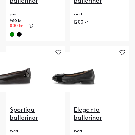
ballerinor
ballerinor
grön
svart
Gammalt pris
960 kr
Nytt pris
1200 kr
Nytt pris
800 kr
Sportiga
Eleganta
ballerinor
ballerinor
svart
svart