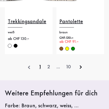
Trekkingsandale
Pantolette
weiß
braun
Alter Preis
CHF 130.–
Neuer Preis
ab CHF 130.–
Neuer Preis
ab CHF 91.–
vorherige
1
2
...
10
Weitere Empfehlungen für dich
Farbe: Braun, schwarz, weiss, ...