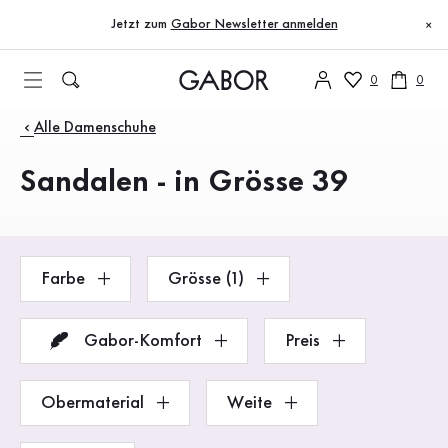
Inhaltsverzeichnis
Zum Hauptinhalt
Zum Inhaltsverzeichnis
Zur Hauptnavigation
Jetzt zum
Gabor Newsletter anmelden
×
0
0
Produkte
Alle Damenschuhe
Sandalen - in Grösse 39
Farbe
Grösse (1)
Gabor-Komfort
Preis
Obermaterial
Weite