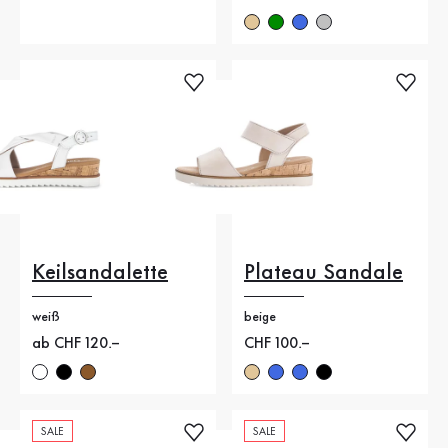
Keilsandalette
Plateau Sandale
weiß
beige
Neuer Preis
ab CHF 120.–
Neuer Preis
CHF 100.–
SALE
SALE