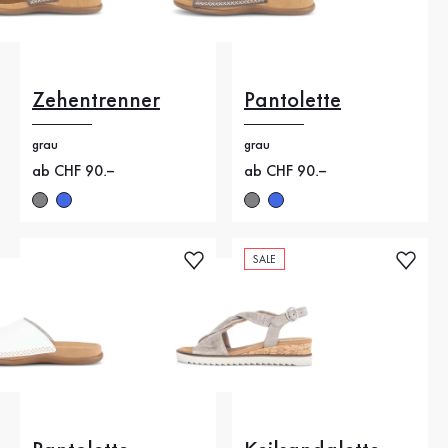
Zehentrenner
Pantolette
grau
grau
Neuer Preis
ab CHF 90.–
Neuer Preis
ab CHF 90.–
SALE