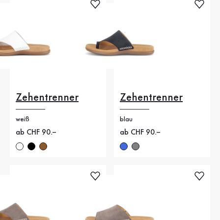
Zehentrenner
Zehentrenner
weiß
blau
Neuer Preis
ab CHF 90.–
Neuer Preis
ab CHF 90.–