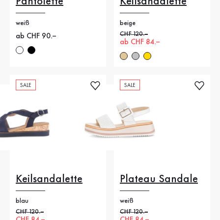
Pantolette
Keilsandalette
weiß
beige
Alter Preis
CHF 120.–
Neuer Preis
ab CHF 90.–
Neuer Preis
ab CHF 84.–
SALE
SALE
Keilsandalette
Plateau Sandale
blau
weiß
Alter Preis
CHF 120.–
Alter Preis
CHF 120.–