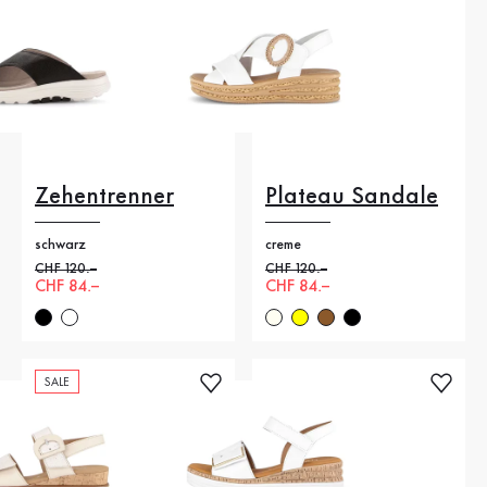
Zehentrenner
Plateau Sandale
schwarz
creme
Alter Preis
CHF 120.–
Alter Preis
CHF 120.–
Neuer Preis
CHF 84.–
Neuer Preis
CHF 84.–
SALE