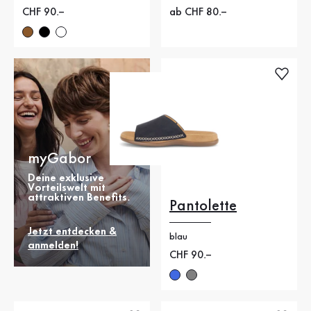
Neuer Preis
CHF 90.–
Neuer Preis
ab CHF 80.–
myGabor
Deine exklusive
Vorteilswelt mit
attraktiven Benefits.
Pantolette
Jetzt entdecken &
blau
anmelden!
Neuer Preis
CHF 90.–