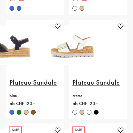
Neuer Preis
CHF 84.–
Neuer Preis
CHF 84.–
Plateau Sandale
Plateau Sandale
blau
creme
Neuer Preis
ab CHF 120.–
Neuer Preis
ab CHF 120.–
SALE
SALE