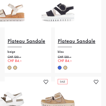
Plateau Sandale
Plateau Sandale
beige
blau
Alter Preis
CHF 120.–
Alter Preis
CHF 120.–
Neuer Preis
CHF 84.–
Neuer Preis
CHF 84.–
SALE