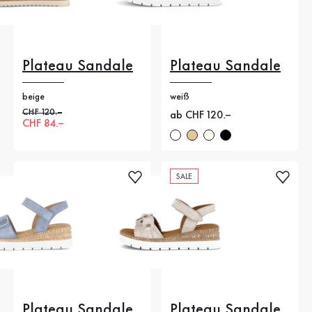
Plateau Sandale
Plateau Sandale
beige
weiß
Alter Preis
CHF 120.–
Neuer Preis
ab CHF 120.–
Neuer Preis
CHF 84.–
SALE
Plateau Sandale
Plateau Sandale