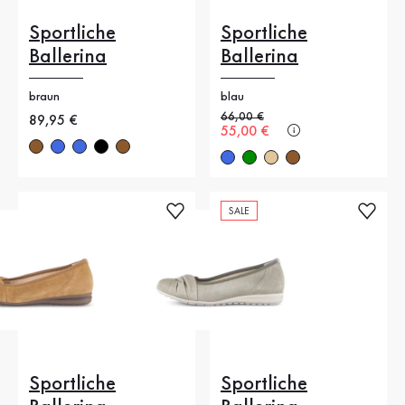
Sportliche
Sportliche
Ballerina
Ballerina
braun
blau
Alter Preis
66,00 €
Neuer Preis
89,95 €
Neuer Preis
55,00 €
SALE
Sportliche
Sportliche