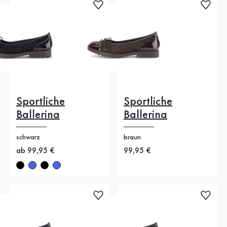
Sportliche
Sportliche
Ballerina
Ballerina
schwarz
braun
Neuer Preis
ab 99,95 €
Neuer Preis
99,95 €