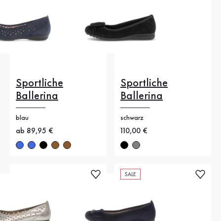
Sportliche
Sportliche
Ballerina
Ballerina
blau
schwarz
Neuer Preis
ab 89,95 €
Neuer Preis
110,00 €
SALE