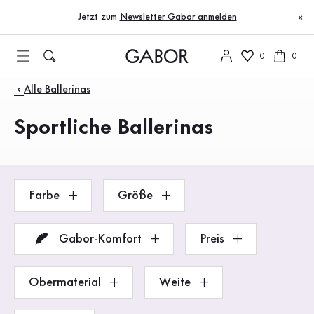
Inhaltsverzeichnis
Zum Hauptinhalt
Zum Inhaltsverzeichnis
Zur Hauptnavigation
Jetzt zum
Newsletter Gabor anmelden
×
0
0
Produkte
Alle Ballerinas
Sportliche Ballerinas
Farbe
Größe
Gabor-Komfort
Preis
Obermaterial
Weite