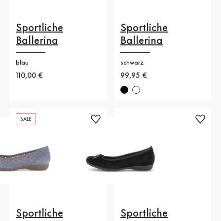
Sportliche
Sportliche
Ballerina
Ballerina
blau
schwarz
Neuer Preis
110,00 €
Neuer Preis
99,95 €
SALE
Sportliche
Sportliche