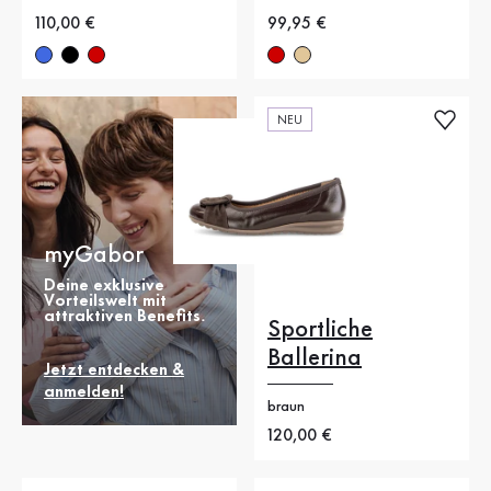
Neuer Preis
110,00 €
Neuer Preis
99,95 €
NEU
myGabor
Deine exklusive
Vorteilswelt mit
attraktiven Benefits.
Sportliche
Ballerina
Jetzt entdecken &
anmelden!
braun
Neuer Preis
120,00 €