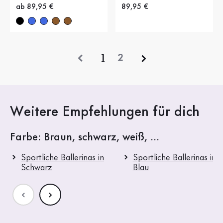
Neuer Preis
ab 89,95 €
Neuer Preis
89,95 €
vorherige
1
2
Weitere Empfehlungen für dich
Farbe: Braun, schwarz, weiß, ...
Sportliche Ballerinas in
Sportliche Ballerinas in
Schwarz
Blau