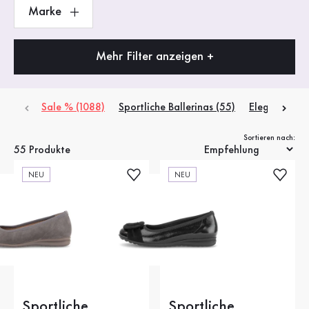
Marke
Mehr Filter anzeigen +
Sale % (1088)
Sportliche Ballerinas (55)
Elegante Ball
Sortieren nach:
55 Produkte
NEU
NEU
Sportliche
Sportliche