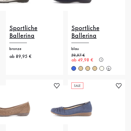
Sportliche
Sportliche
Ballerina
Ballerina
bronze
blau
Alter Preis
59,97 €
Neuer Preis
ab 89,95 €
Neuer Preis
ab 49,98 €
SALE