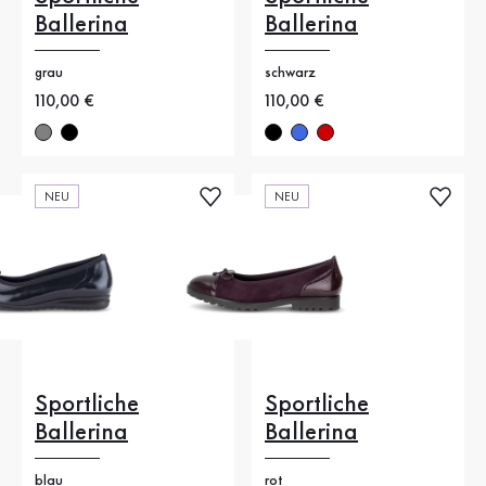
Ballerina
Ballerina
grau
schwarz
Neuer Preis
110,00 €
Neuer Preis
110,00 €
NEU
NEU
Sportliche
Sportliche
Ballerina
Ballerina
blau
rot