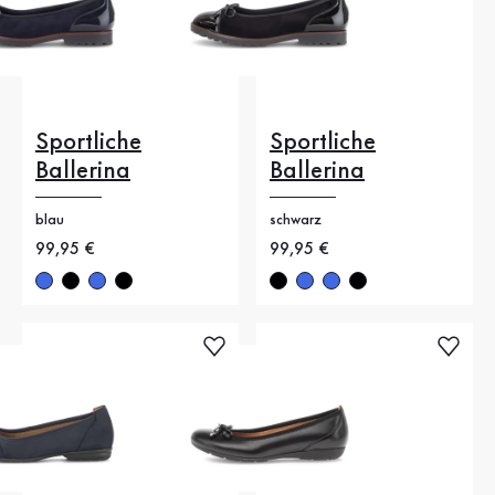
Sportliche
Sportliche
Ballerina
Ballerina
blau
schwarz
Neuer Preis
99,95 €
Neuer Preis
99,95 €