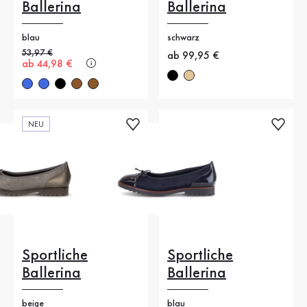
Ballerina
Ballerina
blau
schwarz
Alter Preis
53,97 €
Neuer Preis
ab 99,95 €
Neuer Preis
ab 44,98 €
NEU
Sportliche
Sportliche
Ballerina
Ballerina
beige
blau