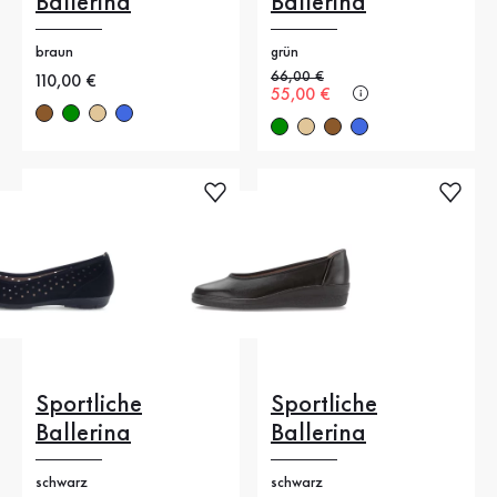
Ballerina
Ballerina
braun
grün
Alter Preis
66,00 €
Neuer Preis
110,00 €
Neuer Preis
55,00 €
Sportliche
Sportliche
Ballerina
Ballerina
schwarz
schwarz